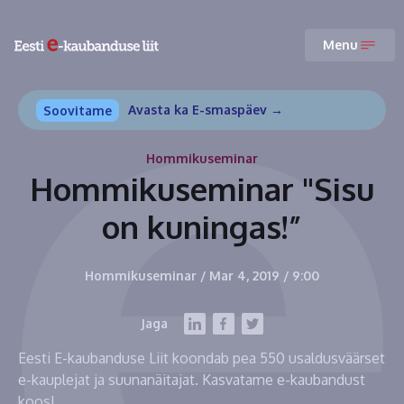
Menu
Avasta ka E-smaspäev →
Soovitame
Hommikuseminar
Hommikuseminar "Sisu
on kuningas!”
Hommikuseminar
/
Mar 4, 2019
/
9:00
Jaga
Eesti E-kaubanduse Liit koondab pea 550 usaldusväärset
e-kauplejat ja suunanäitajat. Kasvatame e-kaubandust
koos!