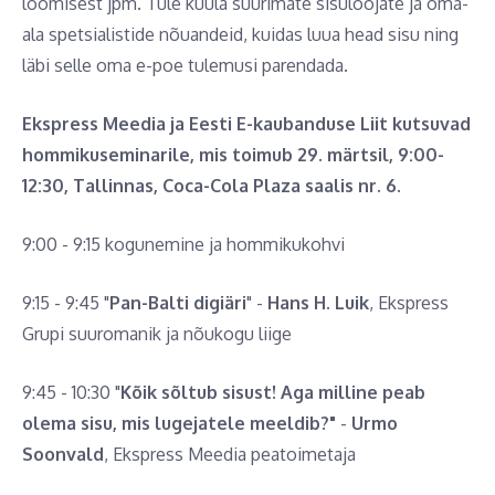
loomisest jpm. Tule kuula suurimate sisuloojate ja oma-
ala spetsialistide nõuandeid, kuidas luua head sisu ning
läbi selle oma e-poe tulemusi parendada.
Ekspress Meedia ja Eesti E-kaubanduse Liit kutsuvad
hommikuseminarile, mis toimub 29. märtsil, 9:00-
12:30, Tallinnas, Coca-Cola Plaza saalis nr. 6
.
9:00 - 9:15 kogunemine ja hommikukohvi
9:15 - 9:45 "
Pan-Balti digiäri
" -
Hans H. Luik
, Ekspress
Grupi suuromanik ja nõukogu liige
9:45 - 10:30 "
Kõik sõltub sisust! Aga milline peab
olema sisu, mis lugejatele meeldib?"
-
Urmo
Soonvald
, Ekspress Meedia peatoimetaja