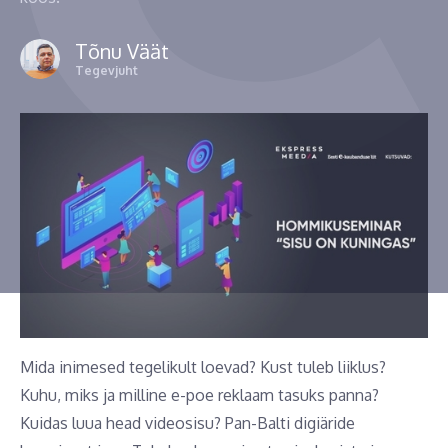
Tõnu Väät
Tegevjuht
Mida inimesed tegelikult loevad? Kust tuleb liiklus?
Kuhu, miks ja milline e-poe reklaam tasuks panna?
Kuidas luua head videosisu? Pan-Balti digiäride