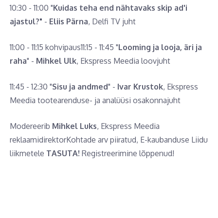
10:30 - 11:00 "
Kuidas teha end nähtavaks skip ad'i
ajastul?"
-
Eliis Pärna
, Delfi TV juht
11:00 - 11:15 kohvipaus11:15 - 11:45 "
Looming ja looja, äri ja
raha
" -
Mihkel Ulk
, Ekspress Meedia loovjuht
11:45 - 12:30 "
Sisu ja andmed
" -
Ivar Krustok
, Ekspress
Meedia tootearenduse- ja analüüsi osakonnajuht
Modereerib
Mihkel Luks
, Ekspress Meedia
reklaamidirektorKohtade arv piiratud, E-kaubanduse Liidu
liikmetele
TASUTA!
Registreerimine lõppenud!