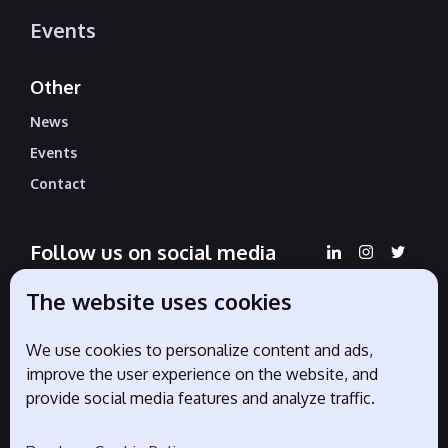
Events
Other
News
Events
Contact
Follow us on social media
The website uses cookies
We use cookies to personalize content and ads,
Official partners
improve the user experience on the website, and
provide social media features and analyze traffic.