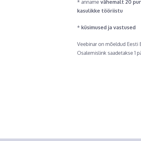
* anname
vähemalt 20 punk
kasulikke tööriistu
*
küsimused ja vastused
Veebinar on mõeldud Eesti E
Osalemislink saadetakse 1 p