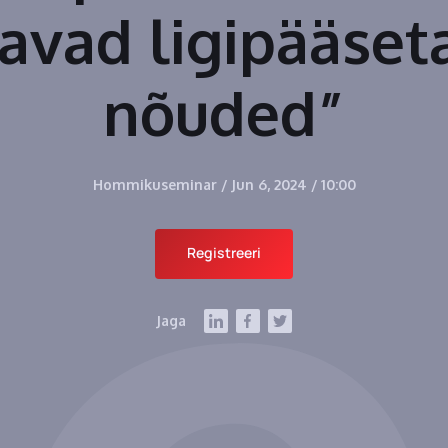
avad ligipääset
nõuded”
Hommikuseminar
/
Jun 6, 2024
/
10:00
Registreeri
Jaga