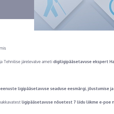
omis
 ja Tehnilise järelevalve ameti
digiligipääsetavuse ekspert Ha
teenuste ligipääsetavuse seaduse eesmärgi, jõustumise j
hakkavatest
ligipääsetavuse nõuetest 7 liidu liikme e-poe 