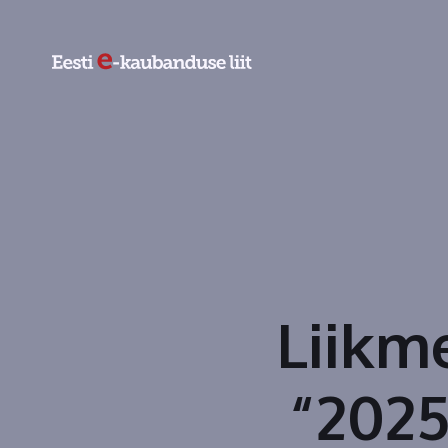
Liikm
“2025