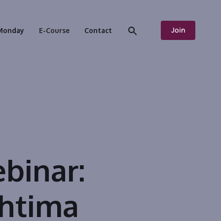
Join
Monday
E-Course
Contact
binar:
ehtima