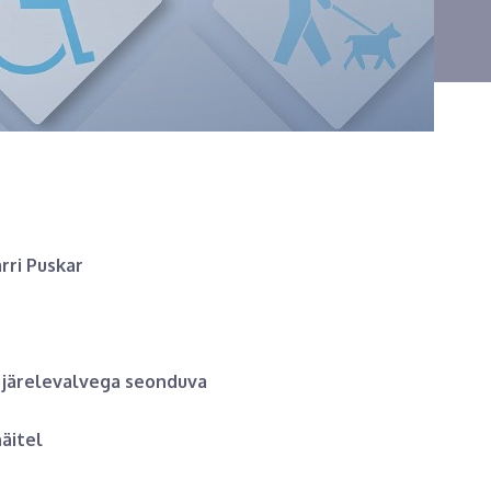
rri Puskar
a järelevalvega seonduva
näitel