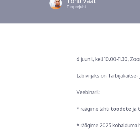
Tõnu Väät
Tegevjuht
6 juunil, kell 10.00-11.30, Zo
Läbiviijaks on Tarbijakaitse-
Veebinaril:
* räägime lahti
toodete ja 
* räägime 2025 kohalduma 