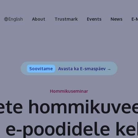
English
About
Trustmark
Events
News
E-
Soovitame
Avasta ka E-smaspäev →
Hommikuseminar
ete hommikuvee
 e-poodidele k