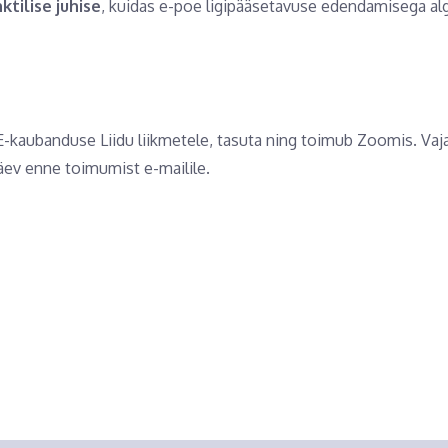
tilise juhise
, kuidas e-poe ligipääsetavuse edendamisega al
-kaubanduse Liidu liikmetele, tasuta ning toimub Zoomis. Vajal
äev enne toimumist e-mailile.