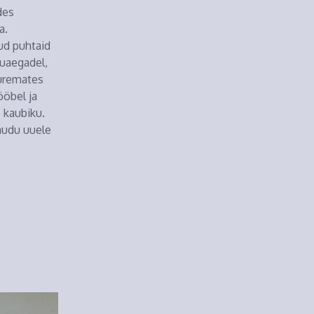
des
a.
ud puhtaid
kuaegadel,
uuremates
öbel ja
 kaubiku.
audu uuele