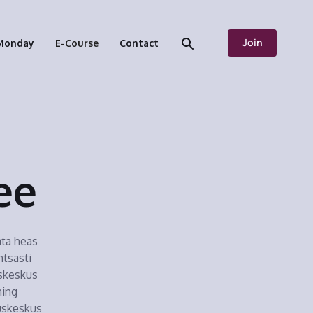
Join
Monday
E-Course
Contact
ee
ta heas
htsasti
uskeskus
ning
uskeskus