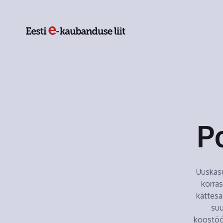
P
Uuskas
korras
kättesa
suu
koostöö