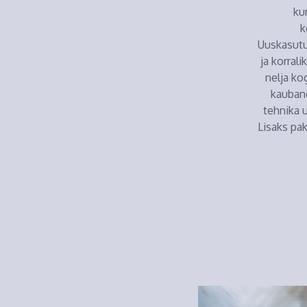
ku
k
Uuskasutu
ja korral
nelja ko
kauban
tehnika 
Lisaks pa