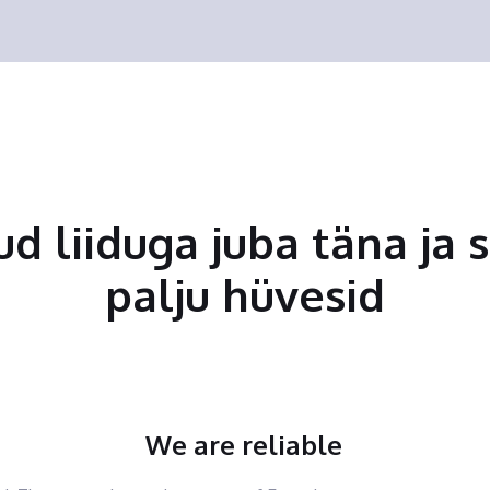
tud liiduga juba täna ja 
palju hüvesid
We are reliable