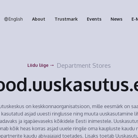
English
About
Trustmark
Events
News
E-
Department Stores
Liidu liige
ood.uuskasutus.
utuskeskus on keskkonnaorganisatsioon, mille eesmärk on saa
 kasutatud asjad uuesti ringlusse ning muuta uuskasutamine li
adavaks ja igapäevaseks kõikidele Eesti inimestele. Uuskasut
nab kõik heas korras asjad uuele ringile oma kaupluste kaudu 
partnerite kaudu abivajajaid toetades. Lisaks toetab Uuskasut