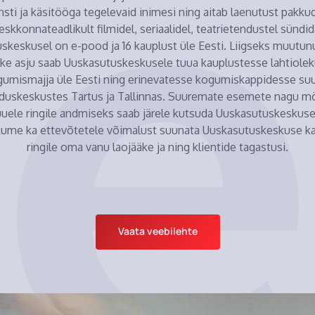
nsti ja käsitööga tegelevaid inimesi ning aitab laenutust pakku
eskkonnateadlikult filmidel, seriaalidel, teatrietendustel sündid
skeskusel on e-pood ja 16 kauplust üle Eesti. Liigseks muutun
ikke asju saab Uuskasutuskeskusele tuua kauplustesse lahtiole
gumismajja üle Eesti ning erinevatesse kogumiskappidesse s
duskeskustes Tartus ja Tallinnas. Suuremate esemete nagu mö
uuele ringile andmiseks saab järele kutsuda Uuskasutuskeskuse
kume ka ettevõtetele võimalust suunata Uuskasutuskeskuse k
ringile oma vanu laojääke ja ning klientide tagastusi.
Vaata veebilehte