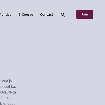
Join
Monday
E-Course
Contact
ooja ja
smeetika,
uksuri- ja
dile ka
ab endast