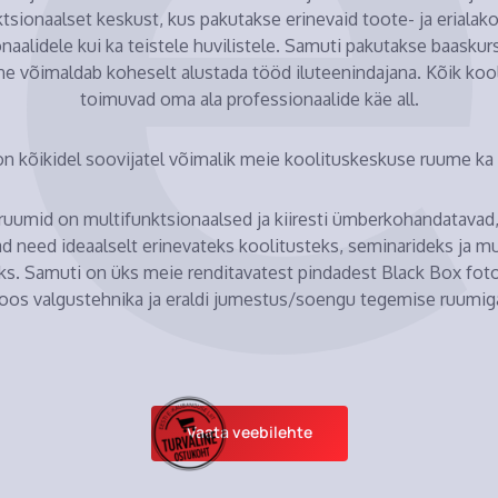
tsionaalset keskust, kus pakutakse erinevaid toote- ja erialakoo
naalidele kui ka teistele huvilistele. Samuti pakutakse baaskurs
ne võimaldab koheselt alustada tööd iluteenindajana. Kõik koo
toimuvad oma ala professionaalide käe all.
on kõikidel soovijatel võimalik meie koolituskeskuse ruume ka 
uumid on multifunktsionaalsed ja kiiresti ümberkohandatavad
d need ideaalselt erinevateks koolitusteks, seminarideks ja 
eks. Samuti on üks meie renditavatest pindadest Black Box fot
oos valgustehnika ja eraldi jumestus/soengu tegemise ruumig
Vaata veebilehte