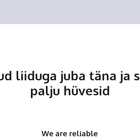
tud liiduga juba täna ja 
palju hüvesid
We are reliable