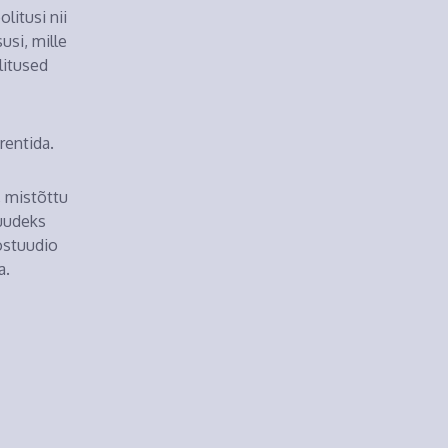
litusi nii
usi, mille
litused
rentida.
, mistõttu
muudeks
ostuudio
a.