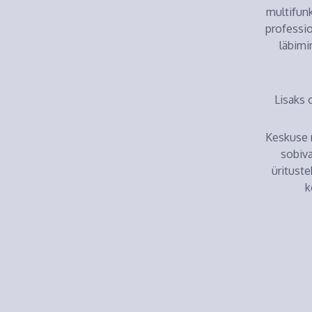
multifunk
professio
läbimi
Lisaks 
Keskuse r
sobiva
üritust
k