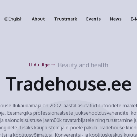
English
About
Trustmark
Events
News
E-
Beauty and health
Liidu liige
Tradehouse.ee
ouse Ilukaubamaja on 2002. aastal asutatud ilutoodete maalet
ja. Eesmärgiks professionaalsete juuksehooldusvahendite, ko
 ja salongisisustuse jaemüük tavatarbijatele ning turustamine ju
ongidele. Lisaks kauplustele ja e-poele pakub Tradehouse klien
tsi ja koolitusvõimalusi. Konverentsi- ja koolituskeskus kujut