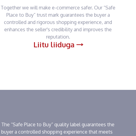
Together we will make e-commerce safer. Our “Safe
Place to Buy” trust mark guarantees the buyer a
controlled and rigorous shopping experience, and
enhances the seller's credibility and improves the
reputation.
Liitu liiduga
The “Safe Place to Buy” quality label guarantees the
buyer a controlled shopping experience that meets