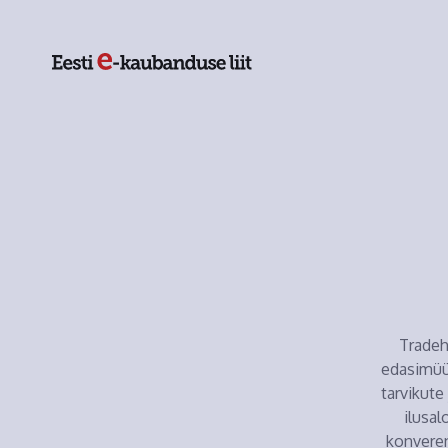
Tradeh
edasimüü
tarvikute
ilusal
konveren