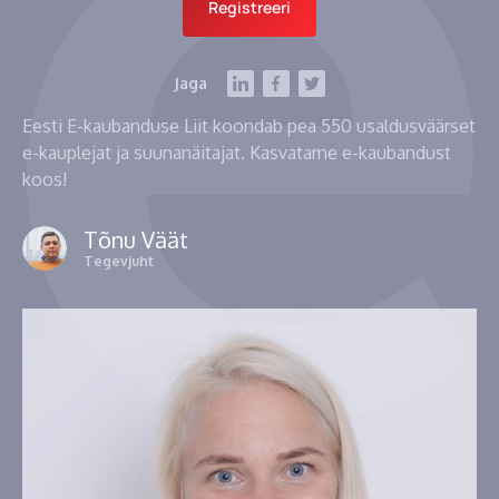
Registreeri
Jaga
Eesti E-kaubanduse Liit koondab pea 550 usaldusväärset
e-kauplejat ja suunanäitajat. Kasvatame e-kaubandust
koos!
Tõnu Väät
Tegevjuht