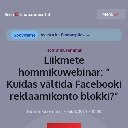
Menu
Avasta ka E-smaspäev →
Soovitame
Hommikuseminar
Liikmete
hommikuwebinar: “
Kuidas vältida Facebooki
reklaamikonto blokki?”
Hommikuseminar
/
Feb 1, 2024
/
10:00