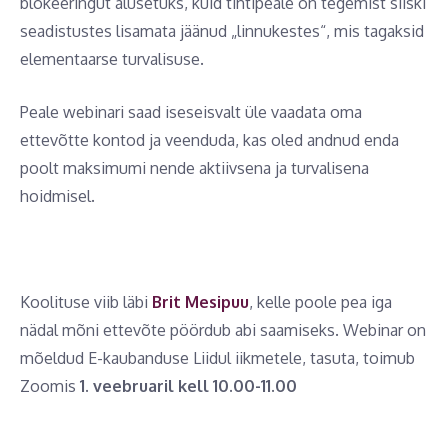
blokeeringut alusetuks, kuid tihtipeale on tegemist siiski
seadistustes lisamata jäänud „linnukestes“, mis tagaksid
elementaarse turvalisuse.
Peale webinari saad iseseisvalt üle vaadata oma
ettevõtte kontod ja veenduda, kas oled andnud enda
poolt maksimumi nende aktiivsena ja turvalisena
hoidmisel.
Koolituse viib läbi
Brit Mesipuu
, kelle poole pea iga
nädal mõni ettevõte pöördub abi saamiseks. Webinar on
mõeldud E-kaubanduse Liidul iikmetele, tasuta, toimub
Zoomis
1. veebruaril kell 10.00-11.00