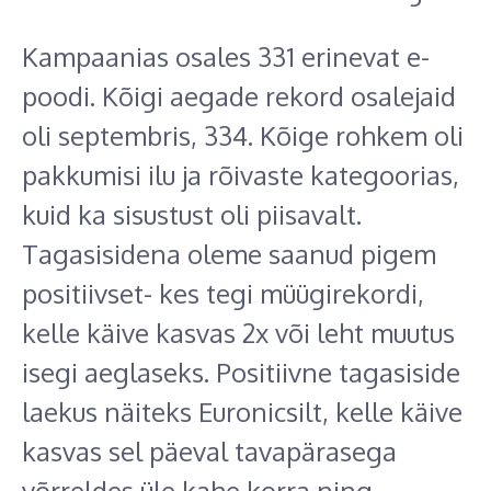
Kampaanias osales 331 erinevat e-
poodi. Kõigi aegade rekord osalejaid
oli septembris, 334. Kõige rohkem oli
pakkumisi ilu ja rõivaste kategoorias,
kuid ka sisustust oli piisavalt.
Tagasisidena oleme saanud pigem
positiivset- kes tegi müügirekordi,
kelle käive kasvas 2x või leht muutus
isegi aeglaseks. Positiivne tagasiside
laekus näiteks Euronicsilt, kelle käive
kasvas sel päeval tavapärasega
võrreldes üle kahe korra ning