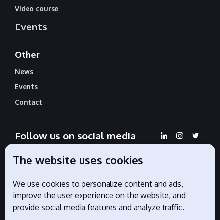
Video course
Events
Other
News
Events
Contact
Follow us on social media
The website uses cookies
We use cookies to personalize content and ads,
Official partners
improve the user experience on the website, and
provide social media features and analyze traffic.