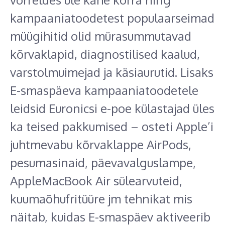
kampaaniatoodetest populaarseimad
müügihitid olid mürasummutavad
kõrvaklapid, diagnostilised kaalud,
varstolmuimejad ja käsiaurutid. Lisaks
E-smaspäeva kampaaniatoodetele
leidsid Euronicsi e-poe külastajad üles
ka teised pakkumised – osteti Apple’i
juhtmevabu kõrvaklappe AirPods,
pesumasinaid, päevavalguslampe,
AppleMacBook Air sülearvuteid,
kuumaõhufritüüre jm tehnikat mis
näitab, kuidas E-smaspäev aktiveerib