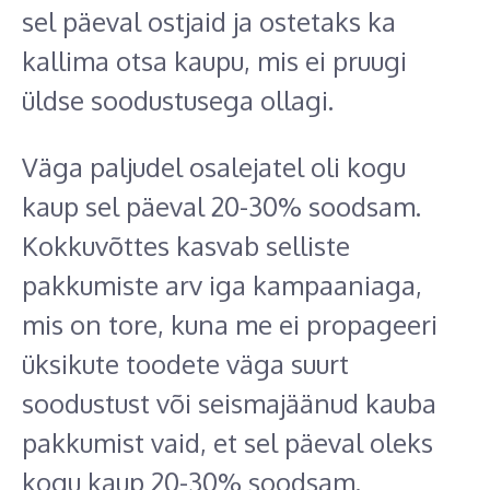
sel päeval ostjaid ja ostetaks ka
kallima otsa kaupu, mis ei pruugi
üldse soodustusega ollagi.
Väga paljudel osalejatel oli kogu
kaup sel päeval 20-30% soodsam.
Kokkuvõttes kasvab selliste
pakkumiste arv iga kampaaniaga,
mis on tore, kuna me ei propageeri
üksikute toodete väga suurt
soodustust või seismajäänud kauba
pakkumist vaid, et sel päeval oleks
kogu kaup 20-30% soodsam.