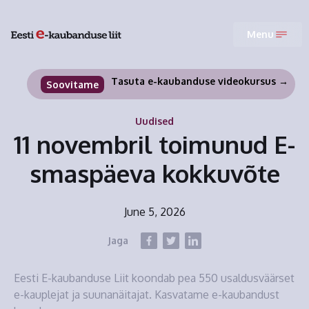
Menu
Tasuta e-kaubanduse videokursus →
Soovitame
Uudised
11 novembril toimunud E-
smaspäeva kokkuvõte
June 5, 2026
Jaga
Eesti E-kaubanduse Liit koondab pea 550 usaldusväärset
e-kauplejat ja suunanäitajat. Kasvatame e-kaubandust