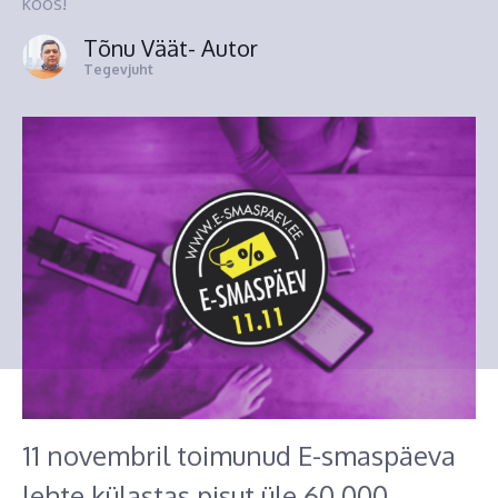
koos!
Tõnu Väät
- Autor
Tegevjuht
11 novembril toimunud E-smaspäeva
lehte külastas pisut üle 60 000