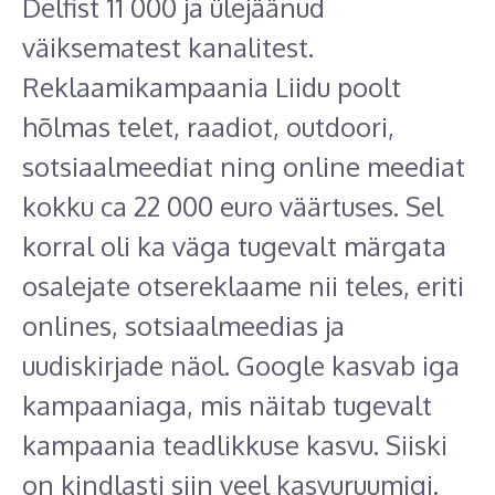
Delfist 11 000 ja ülejäänud
väiksematest kanalitest.
Reklaamikampaania Liidu poolt
hõlmas telet, raadiot, outdoori,
sotsiaalmeediat ning online meediat
kokku ca 22 000 euro väärtuses. Sel
korral oli ka väga tugevalt märgata
osalejate otsereklaame nii teles, eriti
onlines, sotsiaalmeedias ja
uudiskirjade näol. Google kasvab iga
kampaaniaga, mis näitab tugevalt
kampaania teadlikkuse kasvu. Siiski
on kindlasti siin veel kasvuruumigi.