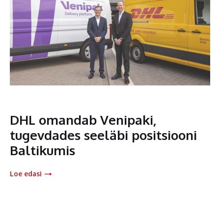
DHL omandab Venipaki,
tugevdades seeläbi positsiooni
Baltikumis
Loe edasi