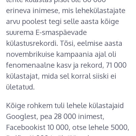
erineva inimese, mis lehekülastajate
arvu poolest tegi selle aasta kõige
suurema E-smaspäevade
külastusrekordi. Tõsi, eelmise aasta
novembrikuise kampaania ajal oli
fenomenaalne kasv ja rekord, 71 000
külastajat, mida sel korral siiski ei
ületatud.
Kõige rohkem tuli lehele külastajaid
Googlest, pea 28 000 inimest,
Facebookist 10 000, otse lehele 5000,