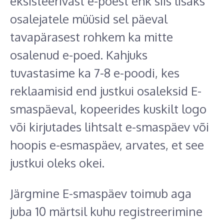
eksisteerivast e-poest ehk siis lisaks
osalejatele müüsid sel päeval
tavapärasest rohkem ka mitte
osalenud e-poed. Kahjuks
tuvastasime ka 7-8 e-poodi, kes
reklaamisid end justkui osaleksid E-
smaspäeval, kopeerides kuskilt logo
või kirjutades lihtsalt e-smaspäev või
hoopis e-esmaspäev, arvates, et see
justkui oleks okei.
Järgmine E-smaspäev toimub aga
juba 10 märtsil kuhu registreerimine