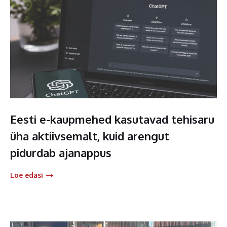
Eesti e-kaupmehed kasutavad tehisaru
üha aktiivsemalt, kuid arengut
pidurdab ajanappus
Loe edasi