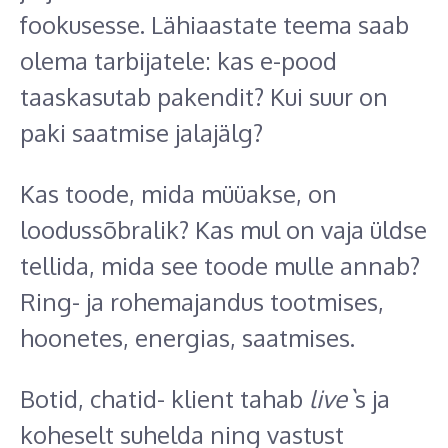
fookusesse. Lähiaastate teema saab
olema tarbijatele: kas e-pood
taaskasutab pakendit? Kui suur on
paki saatmise jalajälg?
Kas toode, mida müüakse, on
loodussõbralik? Kas mul on vaja üldse
tellida, mida see toode mulle annab?
Ring- ja rohemajandus tootmises,
hoonetes, energias, saatmises.
Botid, chatid- klient tahab
live`
s ja
koheselt suhelda ning vastust