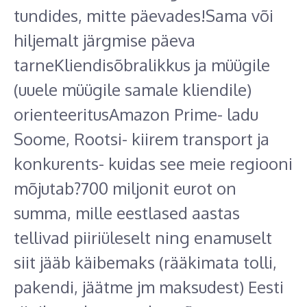
tundides, mitte päevades!Sama või
hiljemalt järgmise päeva
tarneKliendisõbralikkus ja müügile
(uuele müügile samale kliendile)
orienteeritusAmazon Prime- ladu
Soome, Rootsi- kiirem transport ja
konkurents- kuidas see meie regiooni
mõjutab?700 miljonit eurot on
summa, mille eestlased aastas
tellivad piiriüleselt ning enamuselt
siit jääb käibemaks (rääkimata tolli,
pakendi, jäätme jm maksudest) Eesti