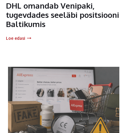
DHL omandab Venipaki,
tugevdades seeläbi positsiooni
Baltikumis
Loe edasi