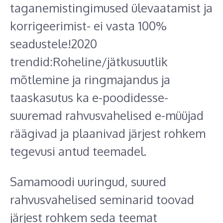
taganemistingimused ülevaatamist ja
korrigeerimist- ei vasta 100%
seadustele!2020
trendid:Roheline/jätkusuutlik
mõtlemine ja ringmajandus ja
taaskasutus ka e-poodidesse-
suuremad rahvusvahelised e-müüjad
räägivad ja plaanivad järjest rohkem
tegevusi antud teemadel.
Samamoodi uuringud, suured
rahvusvahelised seminarid toovad
järjest rohkem seda teemat