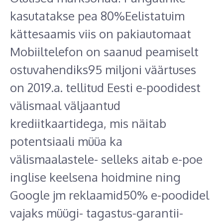
kasutatakse pea 80%Eelistatuim
kättesaamis viis on pakiautomaat
Mobiiltelefon on saanud peamiselt
ostuvahendiks95 miljoni väärtuses
on 2019.a. tellitud Eesti e-poodidest
välismaal väljaantud
krediitkaartidega, mis näitab
potentsiaali müüa ka
välismaalastele- selleks aitab e-poe
inglise keelsena hoidmine ning
Google jm reklaamid50% e-poodidel
vajaks müügi- tagastus-garantii-