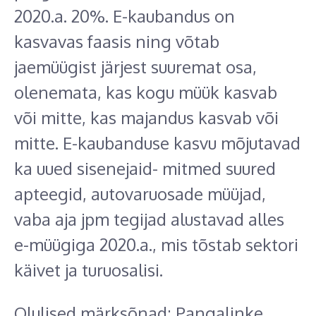
2020.a. 20%. E-kaubandus on
kasvavas faasis ning võtab
jaemüügist järjest suuremat osa,
olenemata, kas kogu müük kasvab
või mitte, kas majandus kasvab või
mitte. E-kaubanduse kasvu mõjutavad
ka uued sisenejaid- mitmed suured
apteegid, autovaruosade müüjad,
vaba aja jpm tegijad alustavad alles
e-müügiga 2020.a., mis tõstab sektori
käivet ja turuosalisi.
Olulised märksõnad: Pangalinke