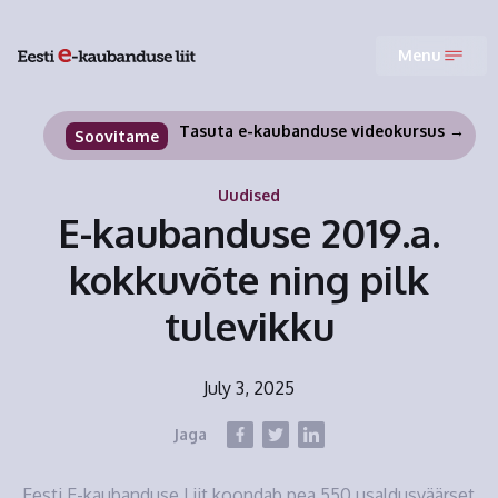
Menu
Tasuta e-kaubanduse videokursus →
Soovitame
Uudised
E-kaubanduse 2019.a.
kokkuvõte ning pilk
tulevikku
July 3, 2025
Jaga
Eesti E-kaubanduse Liit koondab pea 550 usaldusväärset