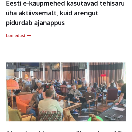
Eesti e-kaupmehed kasutavad tehisaru
üha aktiivsemalt, kuid arengut
pidurdab ajanappus
Loe edasi