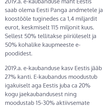
2019.a. e-kaubanduse maht Eestis
saab olema Eesti Panga andmetele ja
koostööle tuginedes ca 1,4 miljardit
eurot, keskmiselt 115 miljonit kuus.
Sellest 50% tellitakse piiriüleselt ja
50% kohalike kaupmeeste e-
poodidest.
2019.a. e-kaubanduse kasv Eestis jääb
27% kanti. E-kaubandus moodustub
igakuiselt aga Eestis juba ca 20%
kogu jaekaubandusest ning
moodustab 15-30% aktiivsemate