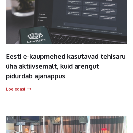
Eesti e-kaupmehed kasutavad tehisaru
üha aktiivsemalt, kuid arengut
pidurdab ajanappus
Loe edasi