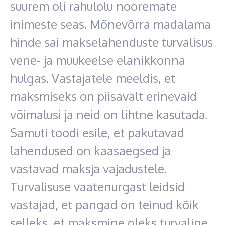
suurem oli rahulolu nooremate
inimeste seas. Mõnevõrra madalama
hinde sai makselahenduste turvalisus
vene- ja muukeelse elanikkonna
hulgas. Vastajatele meeldis, et
maksmiseks on piisavalt erinevaid
võimalusi ja neid on lihtne kasutada.
Samuti toodi esile, et pakutavad
lahendused on kaasaegsed ja
vastavad maksja vajadustele.
Turvalisuse vaatenurgast leidsid
vastajad, et pangad on teinud kõik
selleks, et maksmine oleks turvaline