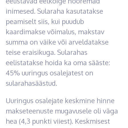
eelistavad eelkõige nooremad
inimesed. Sularaha kasutatakse
peamiselt siis, kui puudub
kaardimakse võimalus, makstav
summa on väike või arveldatakse
teise eraisikuga. Sularahas
eelistatakse hoida ka oma sääste:
45% uuringus osalejatest on
sularahasäästud.
Uuringus osalejate keskmine hinne
makseteenuste mugavusele oli väga
hea (4,3 punkti viiest). Keskmisest