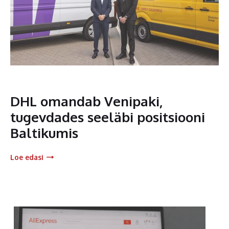
DHL omandab Venipaki,
tugevdades seeläbi positsiooni
Baltikumis
Loe edasi