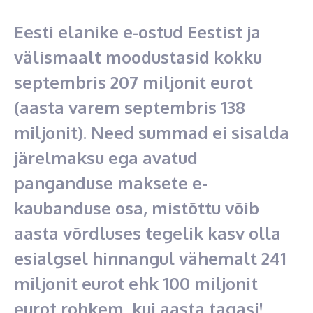
Eesti elanike e-ostud Eestist ja
välismaalt moodustasid kokku
septembris 207 miljonit eurot
(aasta varem septembris 138
miljonit). Need summad ei sisalda
järelmaksu ega avatud
panganduse maksete e-
kaubanduse osa, mistõttu võib
aasta võrdluses tegelik kasv olla
esialgsel hinnangul vähemalt 241
miljonit eurot ehk 100 miljonit
eurot rohkem, kui aasta tagasi!