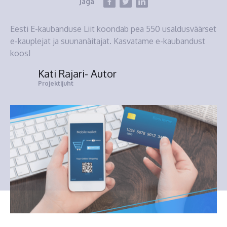
Jaga
Eesti E-kaubanduse Liit koondab pea 550 usaldusväärset
e-kauplejat ja suunanäitajat. Kasvatame e-kaubandust
koos!
Kati Rajari
- Autor
Projektijuht