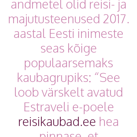
andmetel olid reisi- ja
majutusteenused 2017.
aastal Eesti inimeste
seas kõige
populaarsemaks
kaubagrupiks: “See
loob värskelt avatud
Estraveli e-poele
reisikaubad.ee
hea
pinnase, et