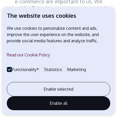
e-commerce are important to us. We
stand for Estonian e-commerce to comply
with good practices and high quality
The website uses cookies
standards. This is beneficial for both the
buyer and the seller.
We use cookies to personalize content and ads,
improve the user experience on the website, and
We are safe
provide social media features and analyze traffic.
Together we will make e-commerce safer.
Read our Cookie Policy
Our “Safe Place to Buy” trust mark
guarantees the buyer a controlled and
rigorous shopping experience, and
Functionality*
Statistics
Marketing
enhances the seller's credibility and
improves the reputation.
Enable selected
Enable all
Liitu liiduga