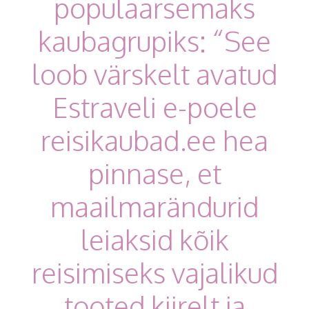
populaarsemaks
kaubagrupiks: “See
loob värskelt avatud
Estraveli e-poele
reisikaubad.ee hea
pinnase, et
maailmarändurid
leiaksid kõik
reisimiseks vajalikud
tooted kiirelt ja