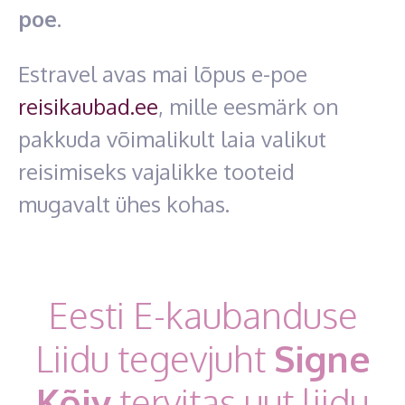
poe.
Estravel avas mai lõpus e-poe
reisikaubad.ee
, mille eesmärk on
pakkuda võimalikult laia valikut
reisimiseks vajalikke tooteid
mugavalt ühes kohas.
Eesti E-kaubanduse
Liidu tegevjuht
Signe
Kõiv
tervitas uut liidu