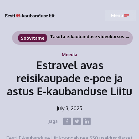
Menu
Tasuta e-kaubanduse videokursus →
Soovitame
Meedia
Estravel avas
reisikaupade e-poe ja
astus E-kaubanduse Liitu
July 3, 2025
Jaga
Eesti E-kaubanduse Liit koondab pea 550 usaldusväärset