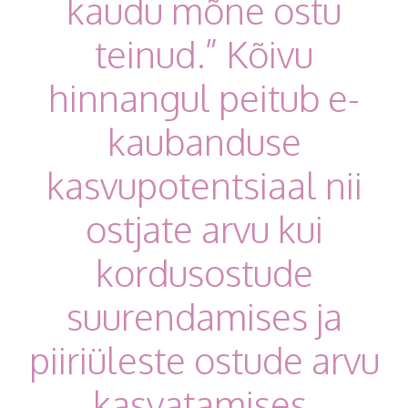
kaudu mõne ostu
teinud.” Kõivu
hinnangul peitub e-
kaubanduse
kasvupotentsiaal nii
ostjate arvu kui
kordusostude
suurendamises ja
piiriüleste ostude arvu
kasvatamises.