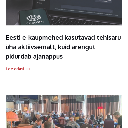
Eesti e-kaupmehed kasutavad tehisaru
üha aktiivsemalt, kuid arengut
pidurdab ajanappus
Loe edasi