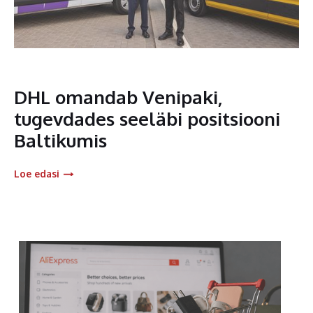
DHL omandab Venipaki,
tugevdades seeläbi positsiooni
Baltikumis
Loe edasi