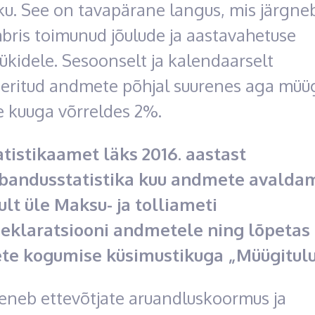
ku. See on tavapärane langus, mis järgne
bris toimunud jõulude ja aastavahetuse
kidele. Sesoonselt ja kalendaarselt
eeritud andmete põhjal suurenes aga müüg
e kuuga võrreldes 2%.
atistikaamet läks 2016. aastast
bandusstatistika kuu andmete avaldam
ult üle Maksu- ja tolliameti
eklaratsiooni andmetele
ning lõpetas
e kogumise küsimustikuga „Müügitulu
heneb ettevõtjate aruandluskoormus ja