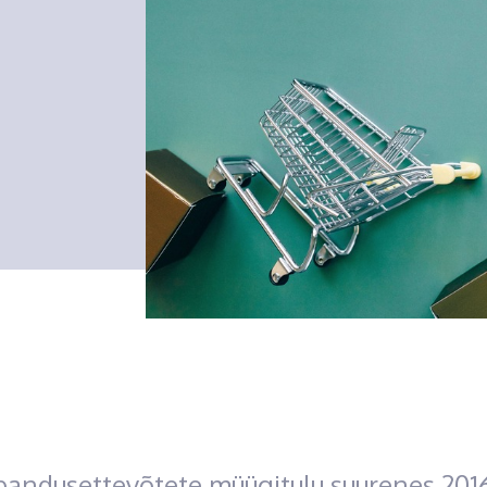
bandusettevõtete müügitulu suurenes 2016