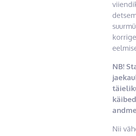
viiendi
detsem
suurmüü
korrig
eelmis
NB! St
jaekau
täielik
käibed
andmet
Nii vä