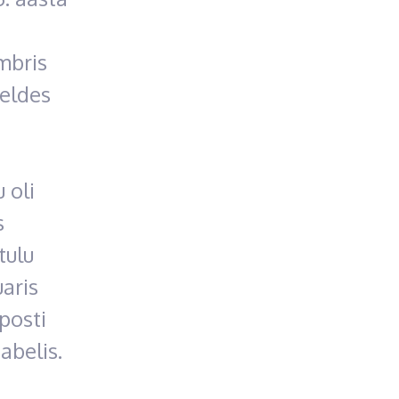
mbris
eldes
 oli
s
tulu
aris
posti
abelis.