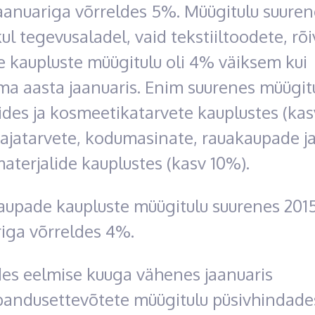
aanuariga võrreldes 5%. Müügitulu suuren
l tegevusaladel, vaid tekstiiltoodete, rõi
te kaupluste müügitulu oli 4% väiksem kui
ma aasta jaanuaris. Enim suurenes müügit
des ja kosmeetikatarvete kauplustes (kas
ajatarvete, kodumasinate, rauakaupade j
aterjalide kauplustes (kasv 10%).
aupade kaupluste müügitulu suurenes 2015
iga võrreldes 4%.
des eelmise kuuga vähenes jaanuaris
bandusettevõtete müügitulu püsivhindades