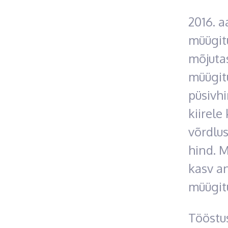
2016. a
müügitu
mõjuta
müügitu
püsivh
kiirele
võrdlu
hind. 
kasv a
müügitu
Tööstu