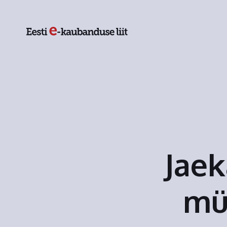
Jae
mü