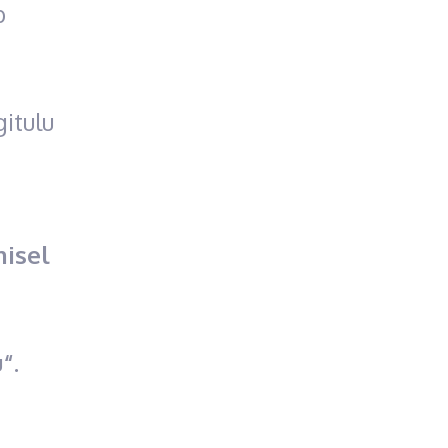
b
itulu
isel
“.