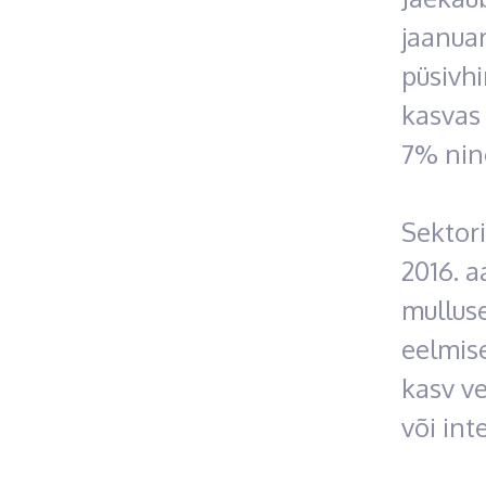
jaanuar
püsivh
kasvas
7% nin
Sektori
2016. a
mullus
eelmise
kasv ve
või int