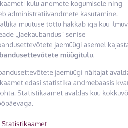
tikaameti kulu andmete kogumisele ning
eb administratiivandmete kasutamine.
llika muutuse tõttu hakkab iga kuu ilmuv
teade „Jaekaubandus“ senise
bandusettevõtete jaemüügi asemel kajas
bandusettevõtete müügitulu
.
bandusettevõtete jaemüügi näitajat avald
ikaamet edasi statistika andmebaasis kvart
ohta. Statistikaamet avaldas kuu kokkuvõ
tööpäevaga.
: Statistikaamet