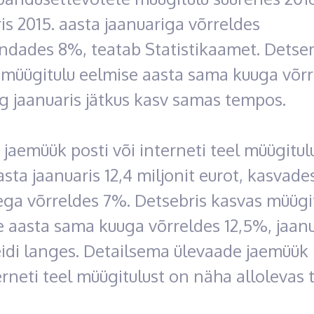
is 2015. aasta jaanuariga võrreldes
indades 8%, teatab Statistikaamet. Detse
 müügitulu eelmise aasta sama kuuga võrr
g jaanuaris jätkus kasv samas tempos.
 jaemüük posti või interneti teel müügitulu
asta jaanuaris 12,4 miljonit eurot, kasvade
ega võrreldes 7%. Detsebris kasvas müügi
 aasta sama kuuga võrreldes 12,5%, jaanu
idi langes. Detailsema ülevaade jaemüük 
erneti teel müügitulust on näha allolevas t