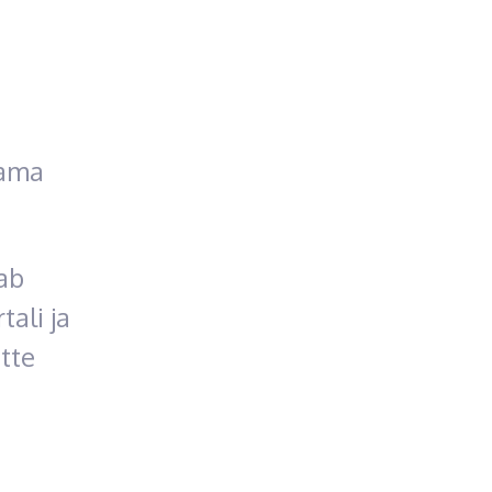
tama
ab
ali ja
tte