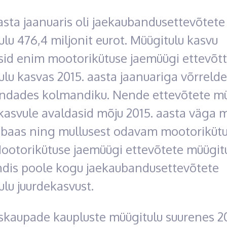
asta jaanuaris oli jaekaubandusettevõtete
lu 476,4 miljonit eurot. Müügitulu kasvu
sid enim mootorikütuse jaemüügi ettevõtt
lu kasvas 2015. aasta jaanuariga võrrelde
indades kolmandiku. Nende ettevõtete mü
 kasvule avaldasid mõju 2015. aasta väga 
sbaas ning mullusest odavam mootoriküt
Mootorikütuse jaemüügi ettevõtete müügit
ndis poole kogu jaekaubandusettevõtete
lu juurdekasvust.
skaupade kaupluste müügitulu suurenes 20