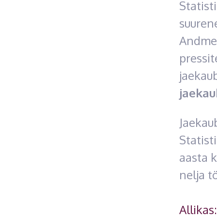
Statis
suuren
Andmea
pressi
jaekau
jaekau
Jaekau
Statist
aasta k
nelja 
Allikas