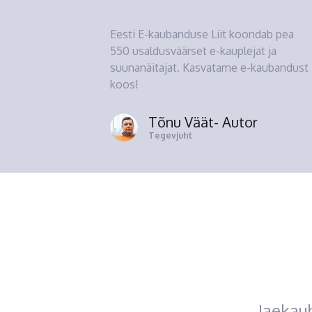
Eesti E-kaubanduse Liit koondab pea
550 usaldusväärset e-kauplejat ja
suunanäitajat. Kasvatame e-kaubandust
koos!
Tõnu Väät
- Autor
Tegevjuht
Jaekau