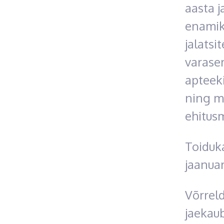
aasta j
enamiku
jalatsi
varase
apteeki
ning m
ehitusm
Toiduk
jaanuar
Võrrel
jaekau