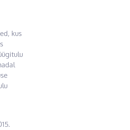
ed, kus
s
ügitulu
madal
use
ulu
15.