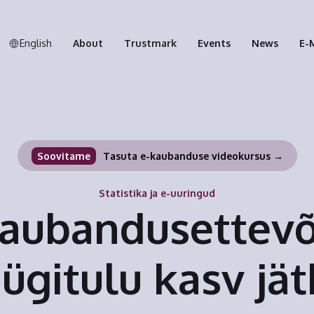
English
About
Trustmark
Events
News
E-
Soovitame
Tasuta e-kaubanduse videokursus →
Statistika ja e-uuringud
kaubandusettevõ
ügitulu kasv jät