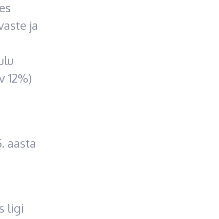
es
vaste ja
ulu
v 12%)
a
. aasta
 ligi