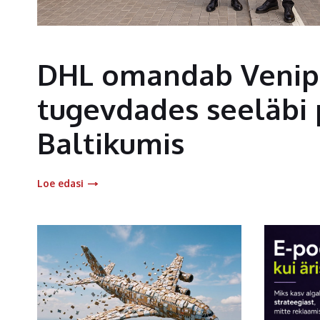
DHL omandab Venipa
tugevdades seeläbi 
Baltikumis
Loe edasi