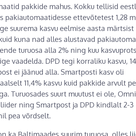
aatid pakkide mahus. Kokku tellisid eest
s pakiautomaatidesse ettevõtetest 1,28 mi
ige suurema kasvu eelmise aasta märtsist 
kuid kuna nad alles alustavad pakiautoma
nende turuosa alla 2% ning kuu kasvuprots
õige vaadelda. DPD tegi korraliku kasvu, 1
ost ei jäänud alla. Smartposti kasv oli
aalselt 11,4% kasvu kuid pakkide arvult p
a. Turuosades suurt muutust ei ole, Omn
uliider ning Smartpost ja DPD kindlalt 2-3
il pea võrdselt.
n ka Baltimaades suurim turuosa, olles li