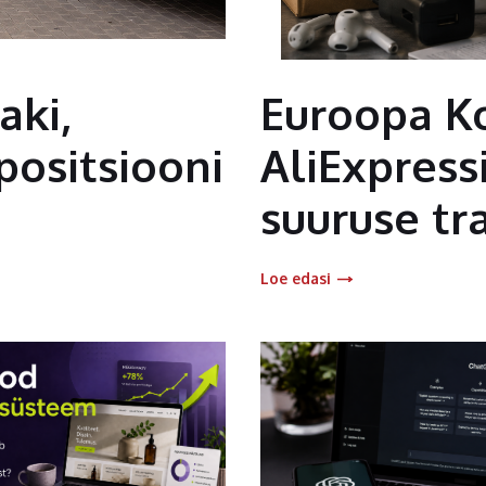
ki,
Euroopa K
positsiooni
AliExpress
suuruse tr
Loe edasi