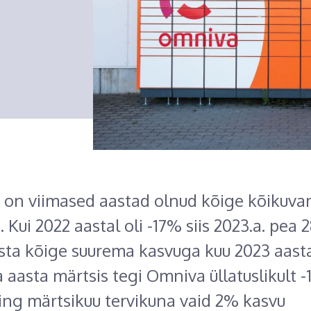
 on viimased aastad olnud kõige kõikuva
 Kui 2022 aastal oli -17% siis 2023.a. pea 
asta kõige suurema kasvuga kuu 2023 aasta
 aasta märtsis tegi Omniva üllatuslikult 
ing märtsikuu tervikuna vaid 2% kasvu