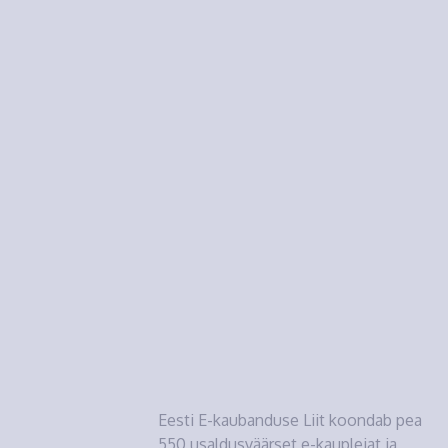
Eesti E-kaubanduse Liit koondab pea
550 usaldusväärset e-kauplejat ja