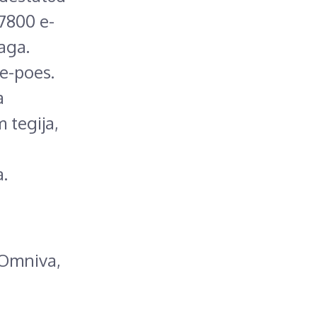
7800 e-
jaga.
e-poes.
a
 tegija,
.
 Omniva,