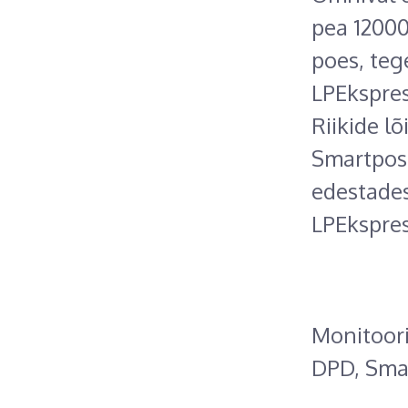
pea 12000
poes, tege
LPEkspres
Riikide l
Smartpost
edestades
LPEkspres
Monitoori
DPD, Smar