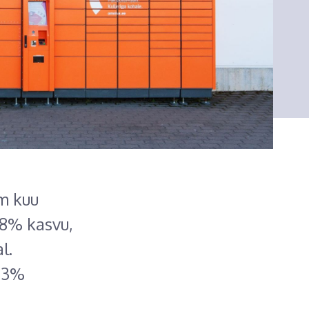
m kuu
28% kasvu,
l.
-13%