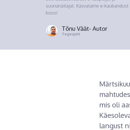
suunanäitajat. Kasvatame e-kaubandust
koos!
Tõnu Väät
- Autor
Tegevjuht
Märtsikuu
mahtudes.
mis oli a
Käesoleva
langust n