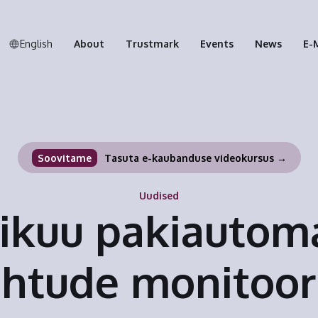
English
About
Trustmark
Events
News
E-
Soovitame
Tasuta e-kaubanduse videokursus →
Uudised
ikuu pakiautom
htude monitoor