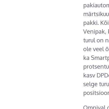
pakiautom
märtsikuu
pakki. Kõ
Venipak, 
turul on 
ole veel 
ka Smartp
protsentu
kasv DPDg
selge tur
positsioon
Omnival o