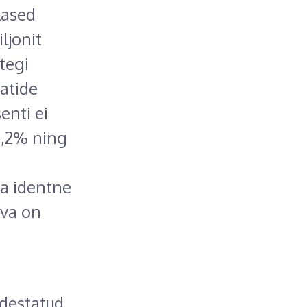
lased
ljonit
tegi
atide
enti ei
4,2% ning
ea identne
iva on
idestatud