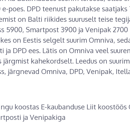
 e-poes. DPD teenust pakutakse saatjaks 
mist on Balti riikides suuruselt teise tegi
s 5900, Smartpost 3900 ja Venipak 2700 
õikes on Eestis selgelt suurim Omniva, sed
i ja DPD ees. Lätis on Omniva veel suurem
 järgmist kahekordselt. Leedus on suurim
s, järgnevad Omniva, DPD, Venipak, Itella
ngu koostas E-kaubanduse Liit koostöös
tposti ja Venipakiga