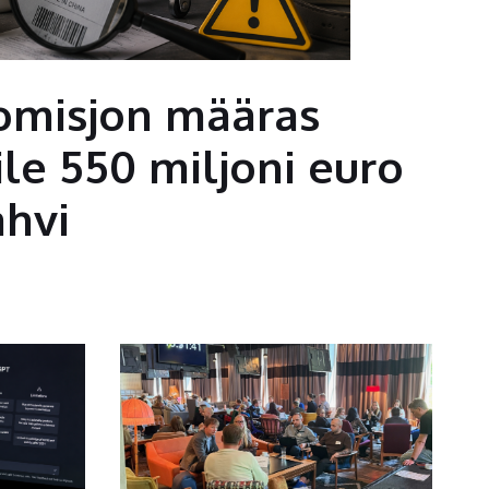
omisjon määras
ile 550 miljoni euro
ahvi