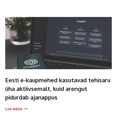
Eesti e-kaupmehed kasutavad tehisaru
üha aktiivsemalt, kuid arengut
pidurdab ajanappus
Loe edasi