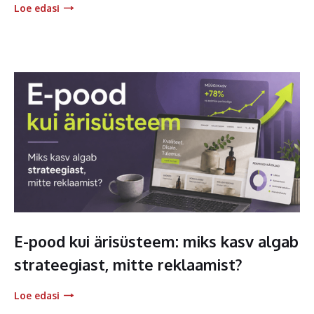
Loe edasi
E-pood kui ärisüsteem: miks kasv algab
strateegiast, mitte reklaamist?
Loe edasi