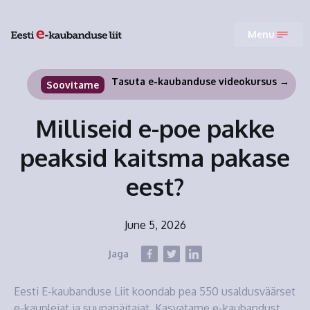
Menu
Tasuta e-kaubanduse videokursus →
Soovitame
Milliseid e-poe pakke
peaksid kaitsma pakase
eest?
June 5, 2026
Jaga
Eesti E-kaubanduse Liit koondab pea 550 usaldusväärset
e-kauplejat ja suunanäitajat. Kasvatame e-kaubandust