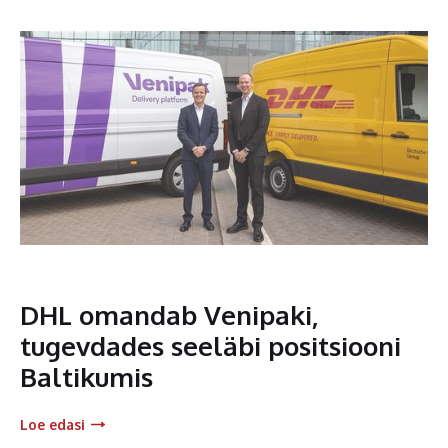
DHL omandab Venipaki,
tugevdades seeläbi positsiooni
Baltikumis
Loe edasi