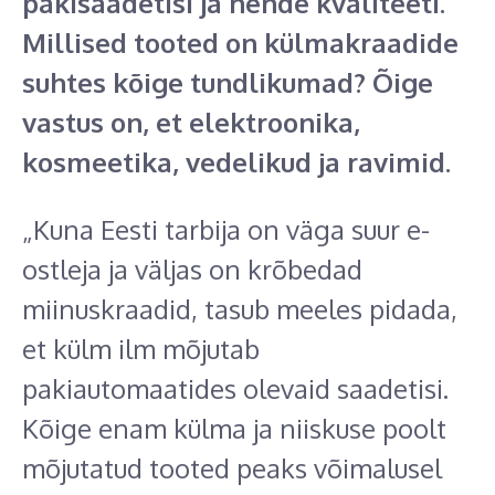
pakisaadetisi ja nende kvaliteeti.
Millised tooted on külmakraadide
suhtes kõige tundlikumad? Õige
vastus on, et elektroonika,
kosmeetika, vedelikud ja ravimid.
„Kuna Eesti tarbija on väga suur e-
ostleja ja väljas on krõbedad
miinuskraadid, tasub meeles pidada,
et külm ilm mõjutab
pakiautomaatides olevaid saadetisi.
Kõige enam külma ja niiskuse poolt
mõjutatud tooted peaks võimalusel