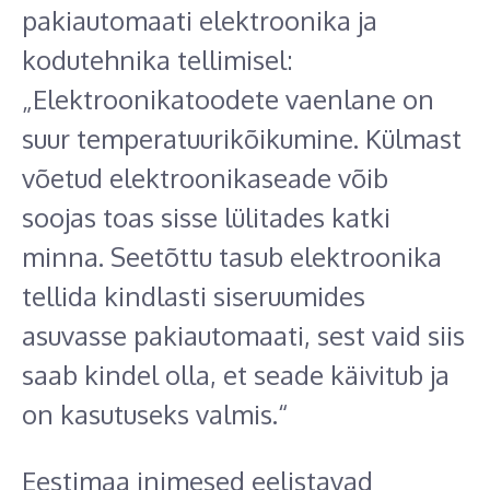
pakiautomaati elektroonika ja
kodutehnika tellimisel:
„Elektroonikatoodete vaenlane on
suur temperatuurikõikumine. Külmast
võetud elektroonikaseade võib
soojas toas sisse lülitades katki
minna. Seetõttu tasub elektroonika
tellida kindlasti siseruumides
asuvasse pakiautomaati, sest vaid siis
saab kindel olla, et seade käivitub ja
on kasutuseks valmis.“
Eestimaa inimesed eelistavad