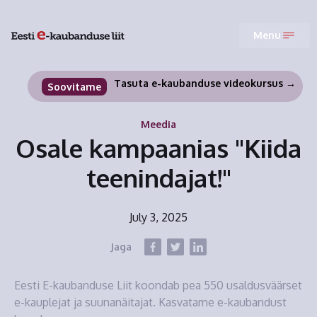
Menu
Tasuta e-kaubanduse videokursus →
Soovitame
Meedia
Osale kampaanias "Kiida
teenindajat!"
July 3, 2025
Jaga
Eesti E-kaubanduse Liit koondab pea 550 usaldusväärset
e-kauplejat ja suunanäitajat. Kasvatame e-kaubandust