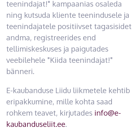
teenindajat!" kampaanias osaleda
ning kutsuda kliente teenindusele ja
teenindajatele positiivset tagasisidet
andma, registreerides end
tellimiskeskuses ja paigutades
veebilehele "Kiida teenindajat!"
bänneri.
E-kaubanduse Liidu liikmetele kehtib
eripakkumine, mille kohta saad
rohkem teavet, kirjutades
info@e-
kaubanduseliit.ee
.