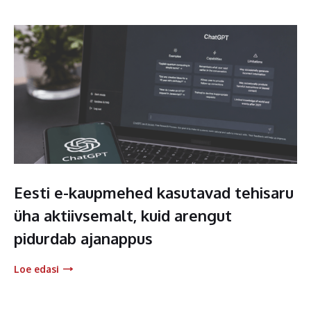
Eesti e-kaupmehed kasutavad tehisaru
üha aktiivsemalt, kuid arengut
pidurdab ajanappus
Loe edasi