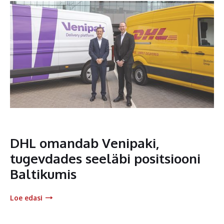
DHL omandab Venipaki,
tugevdades seeläbi positsiooni
Baltikumis
Loe edasi