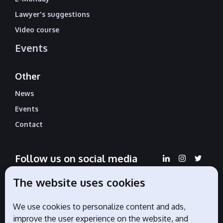
Lawyer's suggestions
Video course
Events
Other
News
Events
Contact
Follow us on social media
The website uses cookies
We use cookies to personalize content and ads,
Official partners
improve the user experience on the website, and