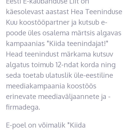
Eesti E-kaubanduse Liit on
käesolevast aastast Hea Teeninduse
Kuu koostööpartner ja kutsub e-
poode üles osalema märtsis algavas
kampaanias "Kiida teenindajat!"
Head teenindust märkama kutsuv
algatus toimub 12-ndat korda ning
seda toetab ulatuslik üle-eestiline
meediakampaania koostöös
erinevate meediaväljaannete ja -
firmadega.
E-poel on võimalik "Kiida