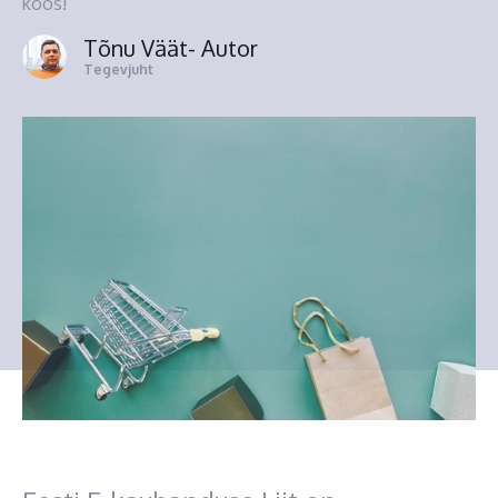
koos!
Tõnu Väät
- Autor
Tegevjuht