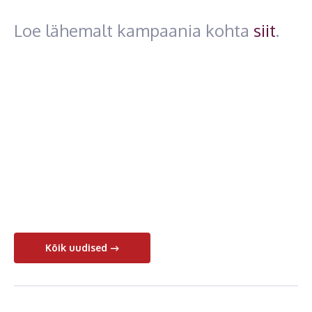
Loe lähemalt kampaania kohta
siit
.
Kõik uudised