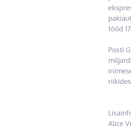
ekspres
pakiaut
tööd 17
Posti G
miljard
inimese
riikides
Lisainf
Alice V