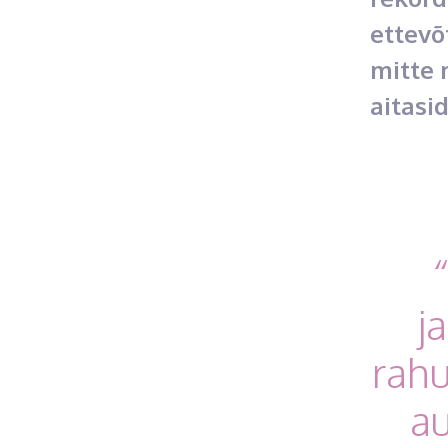
ettevõ
mitte 
aitasid
j
rahu
au