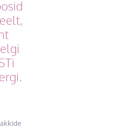
oosid
eelt,
ht
elgi
STi
ergi.
pakkide