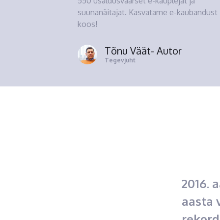
550 usaldusväärset e-kauplejat ja
suunanäitajat. Kasvatame e-kaubandust
koos!
Tõnu Väät
- Autor
Tegevjuht
2016. 
aasta 
rekord