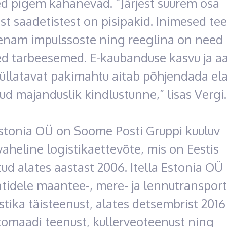
ed pigem kahanevad. “Järjest suurem osa
st saadetistest on pisipakid. Inimesed te
t enam impulssoste ning reeglina on need
ed tarbeesemed. E-kaubanduse kasvu ja a
 üllatavat pakimahtu aitab põhjendada el
d majanduslik kindlustunne,” lisas Vergi.
Estonia OÜ on Soome Posti Gruppi kuuluv
aheline logistikaettevõte, mis on Eestis
ud alates aastast 2006. Itella Estonia OÜ
ntidele maantee-, mere- ja lennutransport
stika täisteenust, alates detsembrist 2016
tomaadi teenust, kullerveoteenust ning