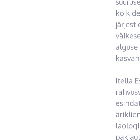
suurus
kõikide
järjes
väikes
alguse
kasvanu
Itella 
rahvusv
esindat
äriklie
laologi
pakiau