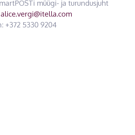
SmartPOSTi müügi- ja turundusjuht
:
alice.vergi@itella.com
n: +372 5330 9204