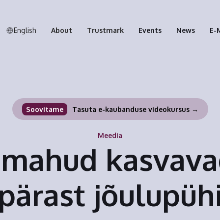
English
About
Trustmark
Events
News
E-
Soovitame
Tasuta e-kaubanduse videokursus →
Meedia
imahud kasvava
pärast jõulupüh