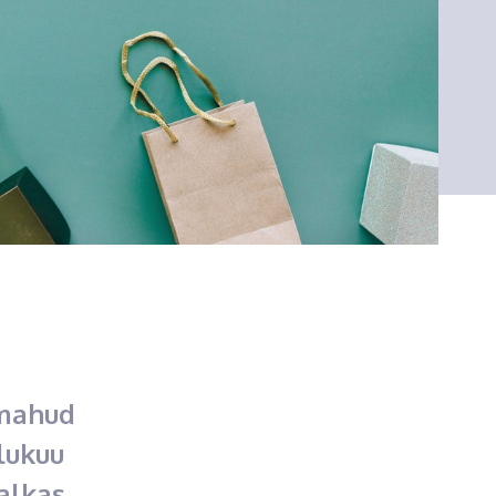
imahud
lukuu
alkas