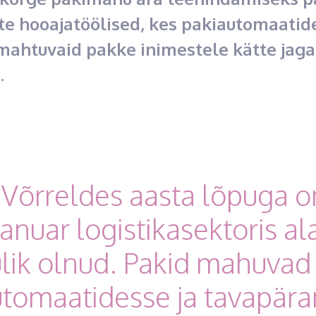
te hooajatöölised, kes pakiautomaatid
mahtuvaid pakke inimestele kätte jag
.
“Võrreldes aasta lõpuga o
aanuar logistikasektoris ala
lik olnud. Pakid mahuvad 
tomaatidesse ja tavapär