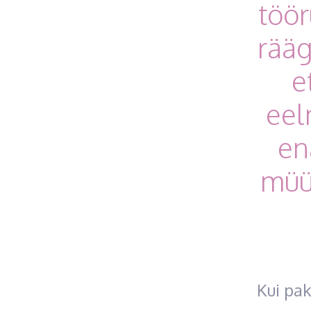
töör
rääg
e
eel
en
müüg
Kui pa