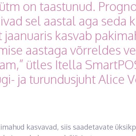
ütm on taastunud. Progn
ivad sel aastal aga seda k
t jaanuaris kasvab pakima
mise aastaga võrreldes ve
am,” ütles Itella SmartPO
i- ja turundusjuht Alice V
kimahud kasvavad, siis saadetavate üksik