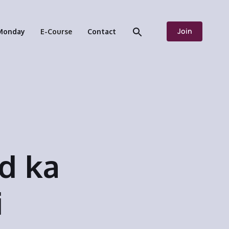
Join
Monday
E-Course
Contact
d ka
i