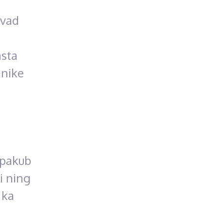
evad
asta
anike
 pakub
i ning
 ka