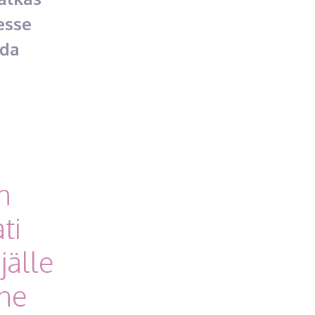
esse
ada
n
ti
jälle
ane