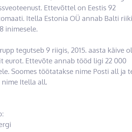
sveoteenust. Ettevõttel on Eestis 92
omaati. Itella Estonia OÜ annab Balti riik
8 inimesele.
rupp tegutseb 9 riigis, 2015. aasta käive ol
it eurot. Ettevõte annab tööd ligi 22 000
le. Soomes töötatakse nime Posti all ja t
 nime Itella all.
o:
ergi