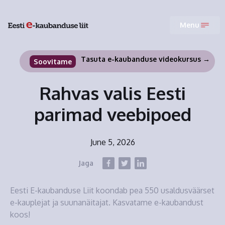
Menu
Tasuta e-kaubanduse videokursus →
Soovitame
Rahvas valis Eesti
parimad veebipoed
June 5, 2026
Jaga
Eesti E-kaubanduse Liit koondab pea 550 usaldusväärset
e-kauplejat ja suunanäitajat. Kasvatame e-kaubandust
koos!