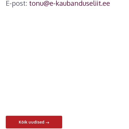
E-post:
tonu@e-kaubanduseliit.ee
Kõik uudised