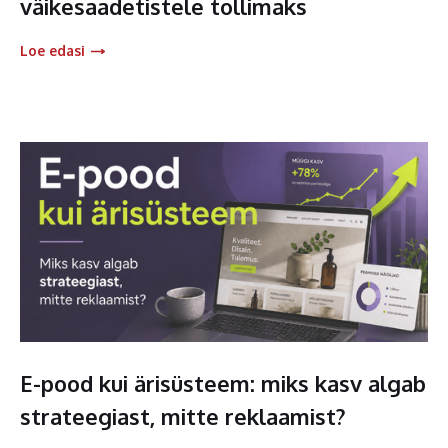
väikesaadetistele tollimaks
Loe edasi
E-pood kui ärisüsteem: miks kasv algab
strateegiast, mitte reklaamist?