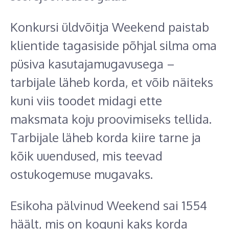
Konkursi üldvõitja Weekend paistab
klientide tagasiside põhjal silma oma
püsiva kasutajamugavusega –
tarbijale läheb korda, et võib näiteks
kuni viis toodet midagi ette
maksmata koju proovimiseks tellida.
Tarbijale läheb korda kiire tarne ja
kõik uuendused, mis teevad
ostukogemuse mugavaks.
Esikoha pälvinud Weekend sai 1554
häält, mis on koguni kaks korda