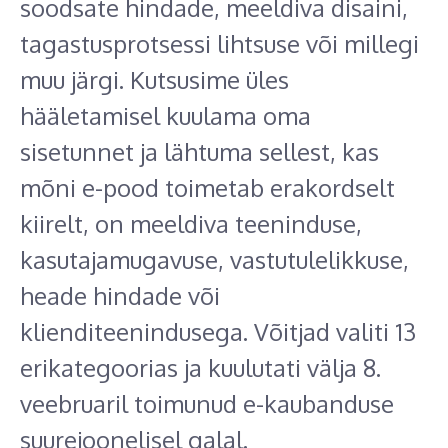
soodsate hindade, meeldiva disaini,
tagastusprotsessi lihtsuse või millegi
muu järgi. Kutsusime üles
hääletamisel kuulama oma
sisetunnet ja lähtuma sellest, kas
mõni e-pood toimetab erakordselt
kiirelt, on meeldiva teeninduse,
kasutajamugavuse, vastutulelikkuse,
heade hindade või
klienditeenindusega. Võitjad valiti 13
erikategoorias ja kuulutati välja 8.
veebruaril toimunud e-kaubanduse
suurejoonelisel galal.