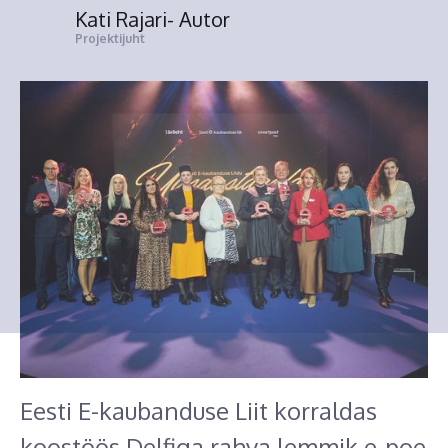
Kati Rajari
- Autor
Projektijuht
Eesti E-kaubanduse Liit korraldas
koostöös Delfiga rahva lemmik e-poe