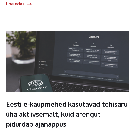
Loe edasi
Eesti e-kaupmehed kasutavad tehisaru
üha aktiivsemalt, kuid arengut
pidurdab ajanappus