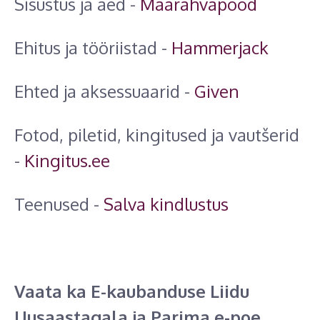
Sisustus ja aed -
Maarahvapood
Ehitus ja tööriistad -
Hammerjack
Ehted ja aksessuaarid -
Given
Fotod, piletid, kingitused ja vautšerid
-
Kingitus.ee
Teenused -
Salva kindlustus
Vaata ka E-kaubanduse Liidu
Uusaastagala ja Parima e-poe