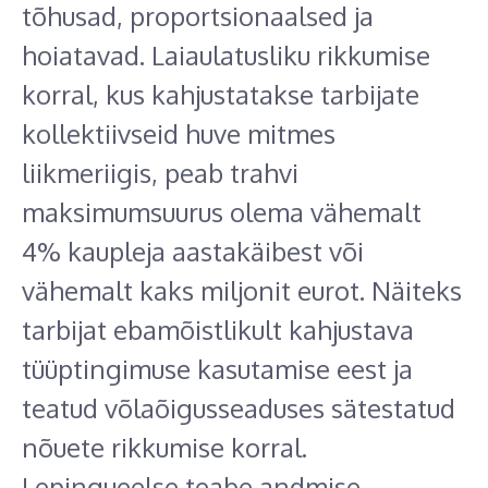
tõhusad, proportsionaalsed ja
hoiatavad. Laiaulatusliku rikkumise
korral, kus kahjustatakse tarbijate
kollektiivseid huve mitmes
liikmeriigis, peab trahvi
maksimumsuurus olema vähemalt
4% kaupleja aastakäibest või
vähemalt kaks miljonit eurot. Näiteks
tarbijat ebamõistlikult kahjustava
tüüptingimuse kasutamise eest ja
teatud võlaõigusseaduses sätestatud
nõuete rikkumise korral.
Lepingueelse teabe andmise