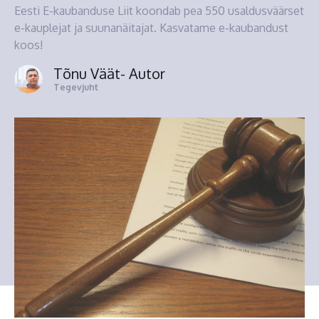
Eesti E-kaubanduse Liit koondab pea 550 usaldusväärset
e-kauplejat ja suunanäitajat. Kasvatame e-kaubandust
koos!
Tõnu Väät
- Autor
Tegevjuht