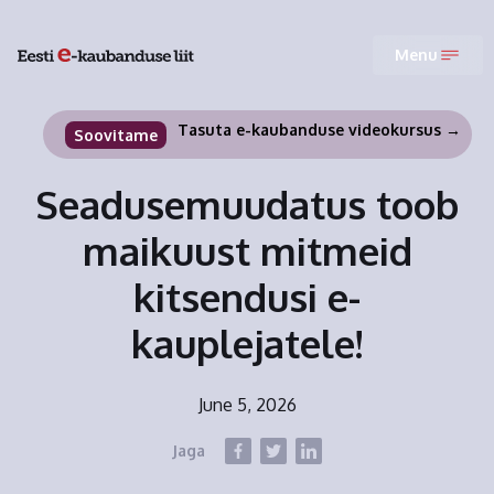
Menu
Tasuta e-kaubanduse videokursus →
Soovitame
Seadusemuudatus toob
maikuust mitmeid
kitsendusi e-
kauplejatele!
June 5, 2026
Jaga