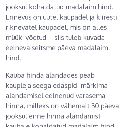
jooksul kohaldatud madalaim hind.
Erinevus on uutel kaupadel ja kiiresti
riknevatel kaupadel, mis on alles
müüki võetud – siis tuleb kuvada
eelneva seitsme päeva madalaim
hind.
Kauba hinda alandades peab
kaupleja seega edaspidi märkima
alandamisel eelnenud varasema
hinna, milleks on vähemalt 30 päeva
jooksul enne hinna alandamist
kaubale kohaldatud madalaim hind.