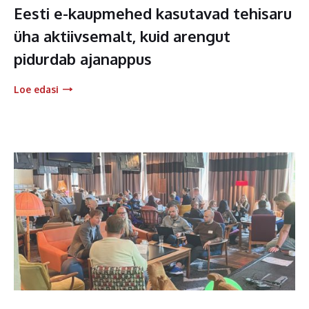
Eesti e-kaupmehed kasutavad tehisaru
üha aktiivsemalt, kuid arengut
pidurdab ajanappus
Loe edasi