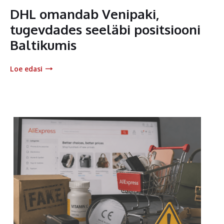
DHL omandab Venipaki,
tugevdades seeläbi positsiooni
Baltikumis
Loe edasi