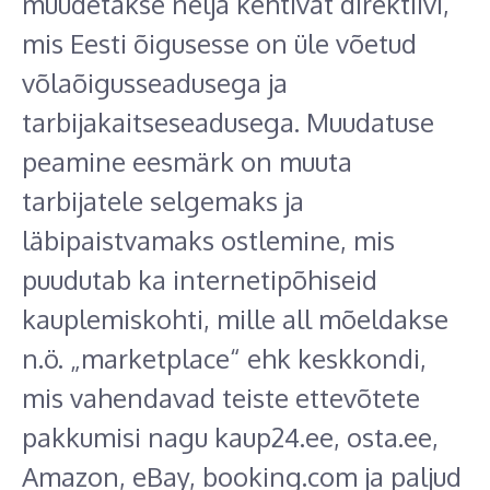
muudetakse nelja kehtivat direktiivi,
mis Eesti õigusesse on üle võetud
võlaõigusseadusega ja
tarbijakaitseseadusega. Muudatuse
peamine eesmärk on muuta
tarbijatele selgemaks ja
läbipaistvamaks ostlemine, mis
puudutab ka internetipõhiseid
kauplemiskohti, mille all mõeldakse
n.ö. „marketplace“ ehk keskkondi,
mis vahendavad teiste ettevõtete
pakkumisi nagu kaup24.ee, osta.ee,
Amazon, eBay, booking.com ja paljud