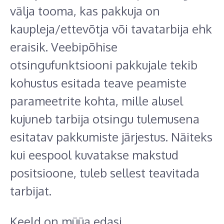
välja tooma, kas pakkuja on
kaupleja/ettevõtja või tavatarbija ehk
eraisik. Veebipõhise
otsingufunktsiooni pakkujale tekib
kohustus esitada teave peamiste
parameetrite kohta, mille alusel
kujuneb tarbija otsingu tulemusena
esitatav pakkumiste järjestus. Näiteks
kui eespool kuvatakse makstud
positsioone, tuleb sellest teavitada
tarbijat.
Keeld on müüa edasi