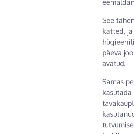
eemaldan
See tähen
katted, ja
hügieenil
päeva joo
avatud.
Samas pea
kasutada 
tavakaupl
kasutanud
tutvumise