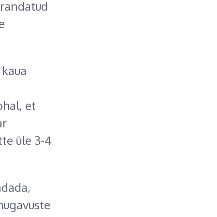
arandatud
e
a kaua
hal, et
ar
te üle 3-4
ndada,
mugavuste