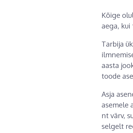
Kõige olu
aega, kui
Tarbija ü
ilmnemise
aasta joo
toode as
Asja ase
asemele 
nt värv, 
selgelt r