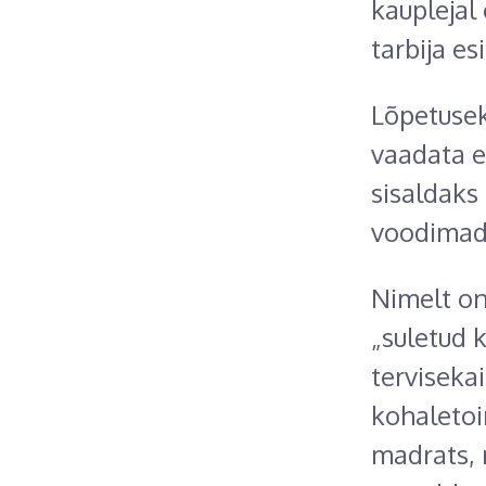
kauplejal
tarbija e
Lõpetusek
vaadata e
sisaldaks
voodimadr
Nimelt on
„suletud 
tervisekai
kohaletoi
madrats, 