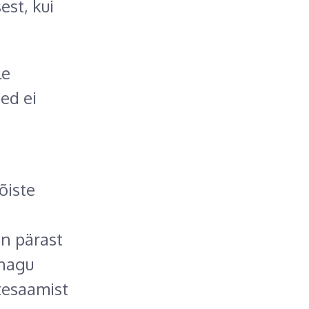
est, kui
le
ed ei
õiste
on pärast
 nagu
tesaamist