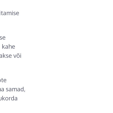
itamise
se
e kahe
akse või
ote
ma samad,
lukorda