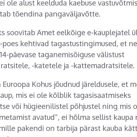
 ei ole alust keelduda kaebuse vastuvõtmis
sitab tõendina pangaväljavõtte.
s soovitab Amet eelkõige e-kauplejatel ü
-poes kehtivad tagastustingimused, et ne
 14-päevase taganemisõiguse välistust
atsitele, -katetele ja -kattemadratsitele.
 Euroopa Kohus jõudnud järeldusele, et m
kaup, mis ei ole kõlblik tagasisaatmiseks
tse või hügieenilistel põhjustel ning mis 
metamist avatud“, ei hõlma sellist kaupa
mille pakendi on tarbija pärast kauba kät