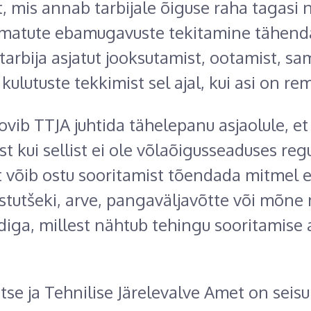
t, mis annab tarbijale õiguse raha tagasi 
matute ebamugavuste tekitamine tähend
tarbija asjatut jooksutamist, ootamist, sa
kulutuste tekkimist sel ajal, kui asi on re
ovib TTJA juhtida tähelepanu asjaolule, et
 kui sellist ei ole võlaõigusseaduses regu
 võib ostu sooritamist tõendada mitmel e
 ostutšeki, arve, pangaväljavõtte või mõne
ga, millest nähtub tehingu sooritamise 
tse ja Tehnilise Järelevalve Amet on seisu