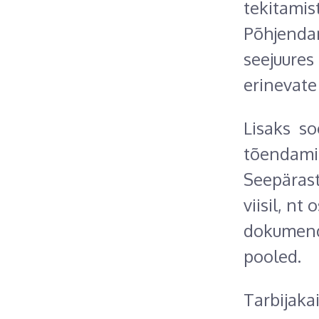
tekitamis
Põhjenda
seejuures 
erinevate 
Lisaks so
tõendamist
Seepärast
viisil, nt
dokumendi
pooled.
Tarbijakai