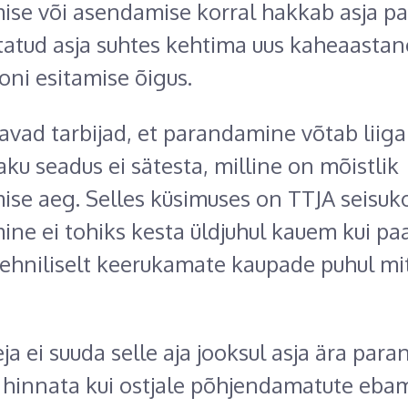
se või asendamise korral hakkab asja p
atud asja suhtes kehtima uus kaheaastan
oni esitamise õigus.
davad tarbijad, et parandamine võtab liig
aku seadus ei sätesta, milline on mõistlik
se aeg. Selles küsimuses on TTJA seisuko
ne ei tohiks kesta üldjuhul kauem kui pa
tehniliselt keerukamate kaupade puhul mit
ja ei suuda selle aja jooksul asja ära para
 hinnata kui ostjale põhjendamatute eba