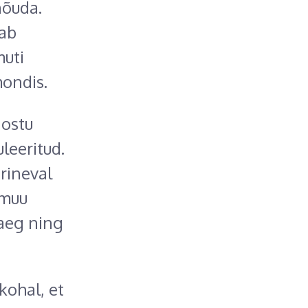
nõuda.
ab
muti
mondis.
 ostu
leeritud.
rineval
 muu
aeg ning
kohal, et