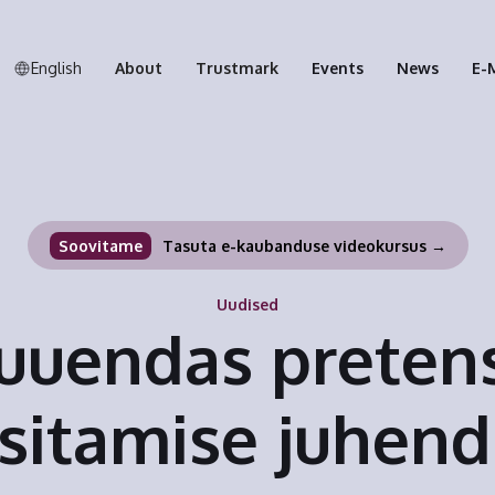
English
About
Trustmark
Events
News
E-
Soovitame
Tasuta e-kaubanduse videokursus →
Uudised
uuendas preten
sitamise juhend