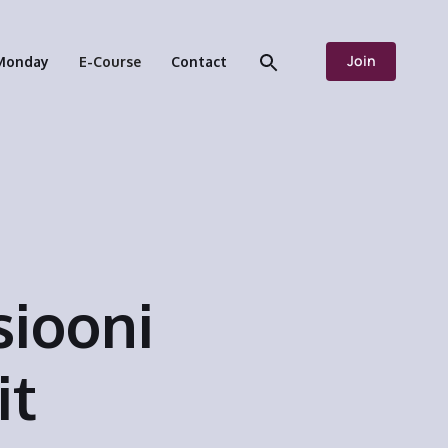
Join
Monday
E-Course
Contact
siooni
it