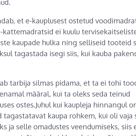
ud.
dab, et e-kauplusest ostetud voodimadrat
 -kattemadratsid ei kuulu tervisekaitselist
iste kaupade hulka ning selliseid tooteid 
ksul tagastada isegi siis, kui kauba paken
b tarbija silmas pidama, et ta ei tohi too
enamal määral, kui ta oleks seda teinud
uses ostes.Juhul kui kaupleja hinnangul on
 tagastatavat kaupa rohkem, kui oli vaja 
ks ja selle omadustes veendumiseks, siis 