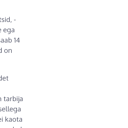
sid, -
e ega
saab 14
d on
det
 tarbija
sellega
ei kaota