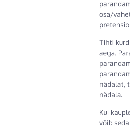
parandami
osa/vahet
pretensio
Tihti kur
aega. Par
parandami
parandami
nädalat, 
nädala.
Kui kauple
võib seda