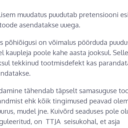
lisem muudatus puudutab pretensiooni es
 toode asendatakse uuega.
ks põhiõigusi on võimalus pöörduda puudu
l kaupleja poole kahe aasta jooksul. Sell
ksul tekkinud tootmisdefekt kas parandat
endatakse.
ndamine tähendab täpselt samasuguse to
andmist ehk kõik tingimused peavad ole
suurus, mudel jne. Kuivõrd seaduses pole o
eguleeritud, on TTJA seisukohal, et asja