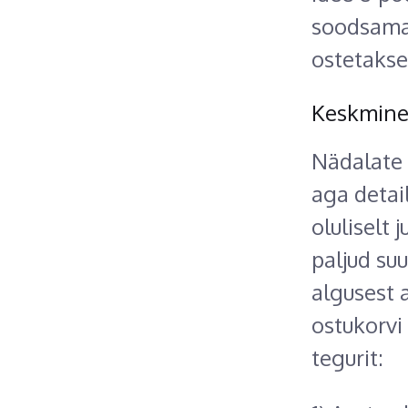
soodsamat
ostetakse
Keskmine 
Nädalate 
aga detai
oluliselt 
paljud su
algusest 
ostukorvi
tegurit: