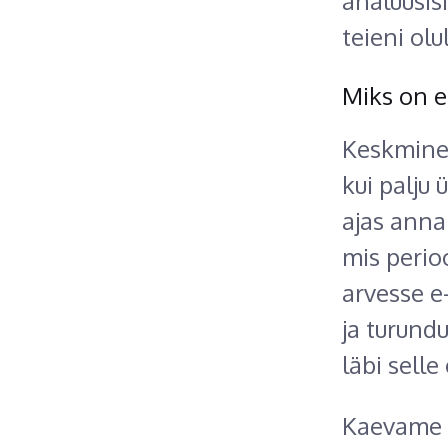
analüüsis
teieni ol
Miks on e
Keskmine 
kui palju 
ajas anna
mis perio
arvesse e
ja turund
läbi sell
Kaevame n