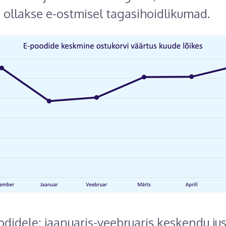
 ollakse e-ostmisel tagasihoidlikumad.
odidele: jaanuaris-veebruaris keskendu jus