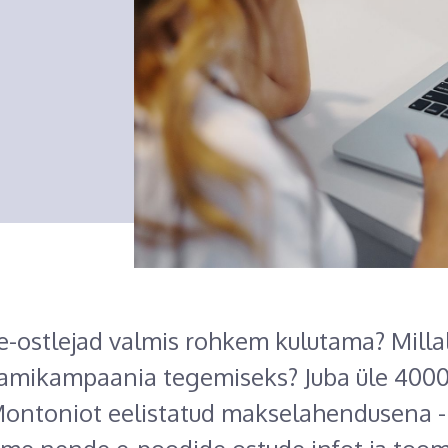
 e-ostlejad valmis rohkem kulutama? Milla
amikampaania tegemiseks? Juba üle 4000
ontoniot eelistatud makselahendusena -