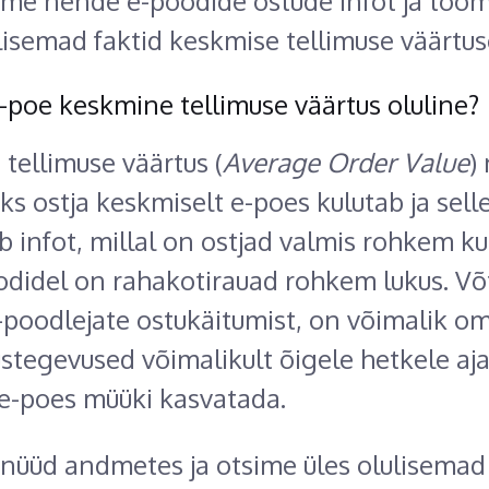
ime nende e-poodide ostude infot ja too
ulisemad faktid keskmise tellimuse väärtus
-poe keskmine tellimuse väärtus oluline?
tellimuse väärtus (
Average Order Value
)
üks ostja keskmiselt e-poes kulutab ja sel
b infot, millal on ostjad valmis rohkem ku
odidel on rahakotirauad rohkem lukus. Võ
-poodlejate ostukäitumist, on võimalik o
ustegevused võimalikult õigele hetkele aja
e e-poes müüki kasvatada.
üüd andmetes ja otsime üles olulisemad 