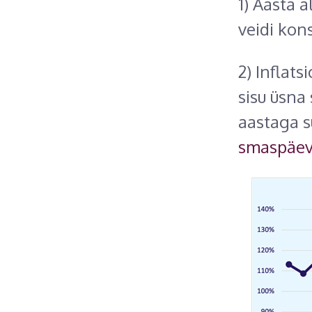
1) Aasta a
veidi kon
2) Inflat
sisu üsna
aastaga s
smaspäeva