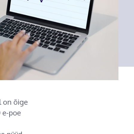
l on õige
 e-poe