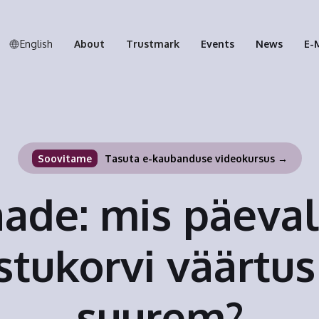
English
About
Trustmark
Events
News
E-
Soovitame
Tasuta e-kaubanduse videokursus →
ade: mis päeval
stukorvi väärtus
suurem?