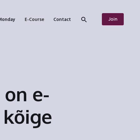
Join
Monday
E-Course
Contact
 on e-
 kõige