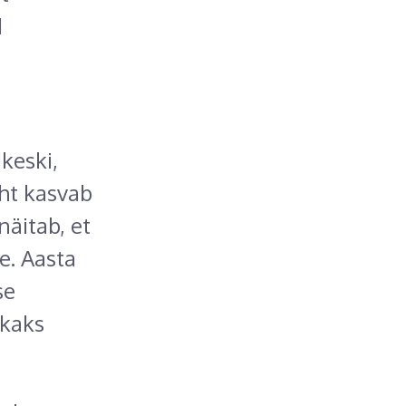
d
keski,
aht kasvab
näitab, et
e. Aasta
se
 kaks