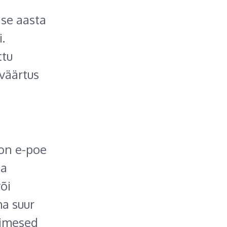
ise aasta
.
ttu
väärtus
 on e-poe
ga
õi
a suur
esimesed