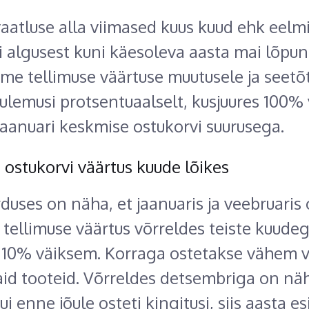
aatluse alla viimased kuus kuud ehk eelm
 algusest kuni käesoleva aasta mai lõpuni
e tellimuse väärtuse muutusele ja seetõ
ulemusi protsentuaalselt, kusjuures 100% 
 jaanuari keskmise ostukorvi suurusega.
ostukorvi väärtus kuude lõikes
duses on näha, et jaanuaris ja veebruaris
tellimuse väärtus võrreldes teiste kuude
10% väiksem. Korraga ostetakse vähem v
d tooteid. Võrreldes detsembriga on näh
ui enne jõule osteti kingitusi, siis aasta 