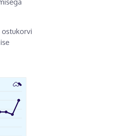
emisega
 ostukorvi
ise
-