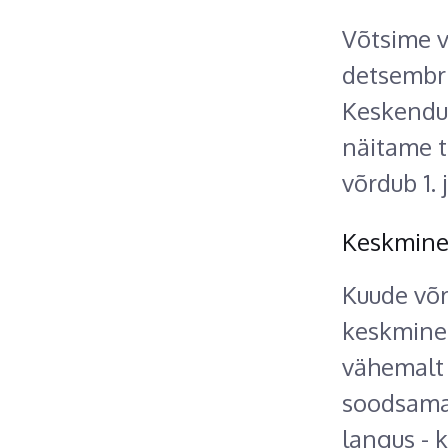
Võtsime v
detsembri
Keskendum
näitame t
võrdub 1.
Keskmine 
Kuude võr
keskmine 
vähemalt 
soodsamai
langus - k