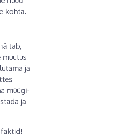
me nüüd
e kohta.
 näitab,
le muutus
lutama ja
ttes
ma müügi-
stada ja
faktid!