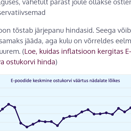
lguses, vahetult pärast jõule ollakse ostl
servatiivsemad
sioon tõstab järjepanu hindasid. Seega võib
 samaks jääda, aga kulu on võrreldes eelm
uurem. (
Loe, kuidas inflatsioon kergitas E
 ostukorvi hinda
)