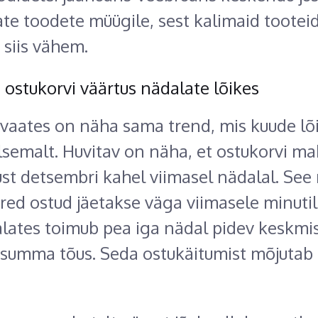
e toodete müügile, sest kalimaid tootei
 siis vähem.
ostukorvi väärtus nädalate lõikes
vaates on näha sama trend, mis kuude lõi
lsemalt. Huvitav on näha, et ostukorvi m
just detsembri kahel viimasel nädalal. See 
ured ostud jäetakse väga viimasele minutil
alates toimub pea iga nädal pidev keskmi
 summa tõus. Seda ostukäitumist mõjutab