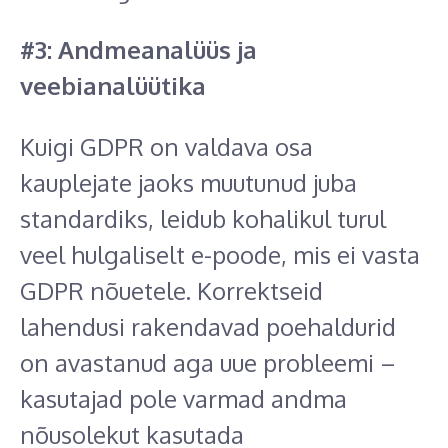
#3: Andmeanalüüs ja
veebianalüütika
Kuigi GDPR on valdava osa
kauplejate jaoks muutunud juba
standardiks, leidub kohalikul turul
veel hulgaliselt e-poode, mis ei vasta
GDPR nõuetele. Korrektseid
lahendusi rakendavad poehaldurid
on avastanud aga uue probleemi –
kasutajad pole varmad andma
nõusolekut kasutada