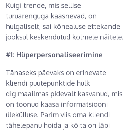
Kuigi trende, mis sellise
turuarenguga kaasnevad, on
hulgaliselt, sai kõnealuse ettekande
jooksul keskendutud kolmele näitele.
#1: Hüperpersonaliseerimine
Tänaseks päevaks on erinevate
kliendi puutepunktide hulk
digimaailmas pidevalt kasvanud, mis
on toonud kaasa informatsiooni
ülekülluse. Parim viis oma kliendi
tähelepanu hoida ja köita on läbi