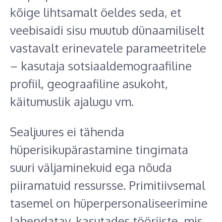
kõige lihtsamalt öeldes seda, et
veebisaidi sisu muutub dünaamiliselt
vastavalt erinevatele parameetritele
– kasutaja sotsiaaldemograafiline
profiil, geograafiline asukoht,
käitumuslik ajalugu vm.
Sealjuures ei tähenda
hüperisikupärastamine tingimata
suuri väljaminekuid ega nõuda
piiramatuid ressursse. Primitiivsemal
tasemel on hüperpersonaliseerimine
lahendatav, kasutades tööriiste, mis