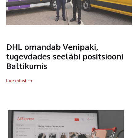
DHL omandab Venipaki,
tugevdades seeläbi positsiooni
Baltikumis
Loe edasi