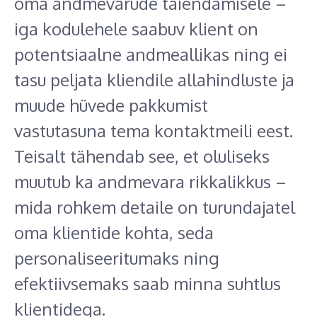
oma andmevarude täiendamisele –
iga kodulehele saabuv klient on
potentsiaalne andmeallikas ning ei
tasu peljata kliendile allahindluste ja
muude hüvede pakkumist
vastutasuna tema kontaktmeili eest.
Teisalt tähendab see, et oluliseks
muutub ka andmevara rikkalikkus –
mida rohkem detaile on turundajatel
oma klientide kohta, seda
personaliseeritumaks ning
efektiivsemaks saab minna suhtlus
klientidega.