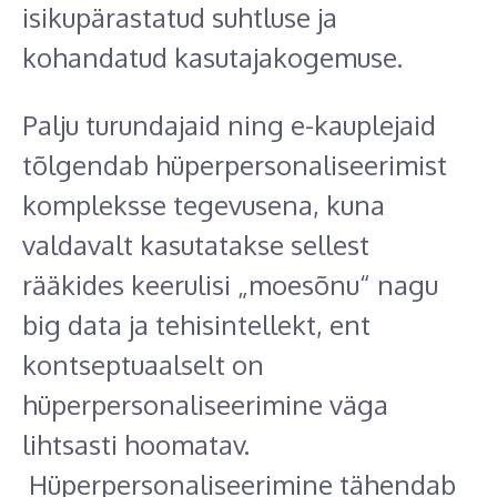
isikupärastatud suhtluse ja
kohandatud kasutajakogemuse.
Palju turundajaid ning e-kauplejaid
tõlgendab hüperpersonaliseerimist
kompleksse tegevusena, kuna
valdavalt kasutatakse sellest
rääkides keerulisi „moesõnu“ nagu
big data ja tehisintellekt, ent
kontseptuaalselt on
hüperpersonaliseerimine väga
lihtsasti hoomatav.
Hüperpersonaliseerimine tähendab