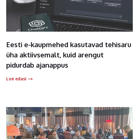
Eesti e-kaupmehed kasutavad tehisaru
üha aktiivsemalt, kuid arengut
pidurdab ajanappus
Loe edasi