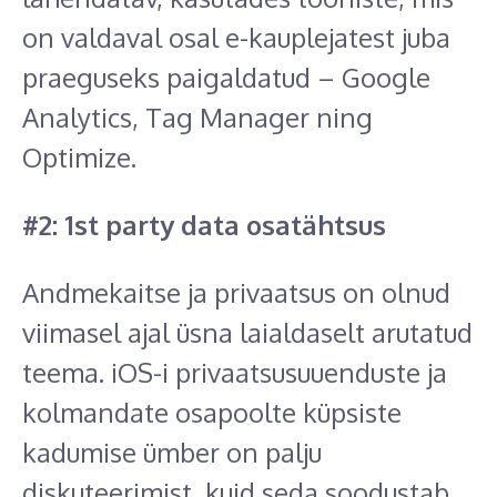
on valdaval osal e-kauplejatest juba
praeguseks paigaldatud – Google
Analytics, Tag Manager ning
Optimize.
#2: 1st party data osatähtsus
Andmekaitse ja privaatsus on olnud
viimasel ajal üsna laialdaselt arutatud
teema. iOS-i privaatsusuuenduste ja
kolmandate osapoolte küpsiste
kadumise ümber on palju
diskuteerimist, kuid seda soodustab