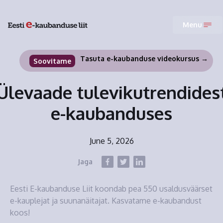
Menu
Tasuta e-kaubanduse videokursus →
Soovitame
Ülevaade tulevikutrendides
e-kaubanduses
June 5, 2026
Jaga
Eesti E-kaubanduse Liit koondab pea 550 usaldusväärset
e-kauplejat ja suunanäitajat. Kasvatame e-kaubandust
koos!