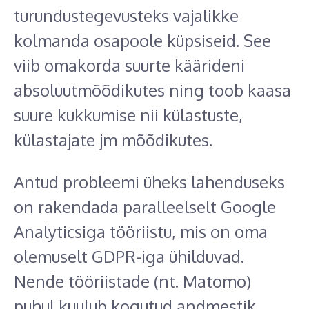
turundustegevusteks vajalikke
kolmanda osapoole küpsiseid. See
viib omakorda suurte käärideni
absoluutmõõdikutes ning toob kaasa
suure kukkumise nii külastuste,
külastajate jm mõõdikutes.
Antud probleemi üheks lahenduseks
on rakendada paralleelselt Google
Analyticsiga tööriistu, mis on oma
olemuselt GDPR-iga ühilduvad.
Nende tööriistade (nt. Matomo)
puhul kuulub kogutud andmestik