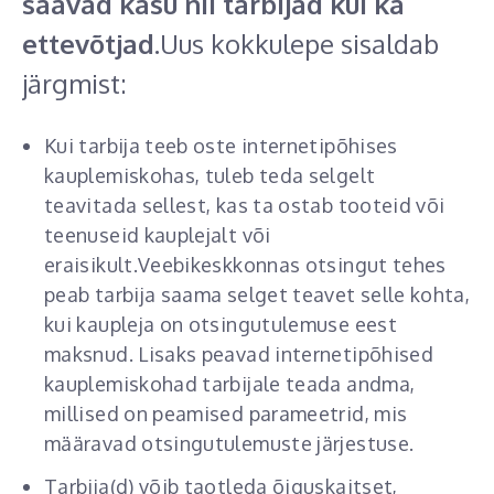
saavad kasu nii tarbijad kui ka
ettevõtjad.
Uus kokkulepe sisaldab
järgmist:
Kui tarbija teeb oste internetipõhises
kauplemiskohas, tuleb teda selgelt
teavitada sellest, kas ta ostab tooteid või
teenuseid kauplejalt või
eraisikult.Veebikeskkonnas otsingut tehes
peab tarbija saama selget teavet selle kohta,
kui kaupleja on otsingutulemuse eest
maksnud. Lisaks peavad internetipõhised
kauplemiskohad tarbijale teada andma,
millised on peamised parameetrid, mis
määravad otsingutulemuste järjestuse.
Tarbija(d) võib taotleda õiguskaitset,