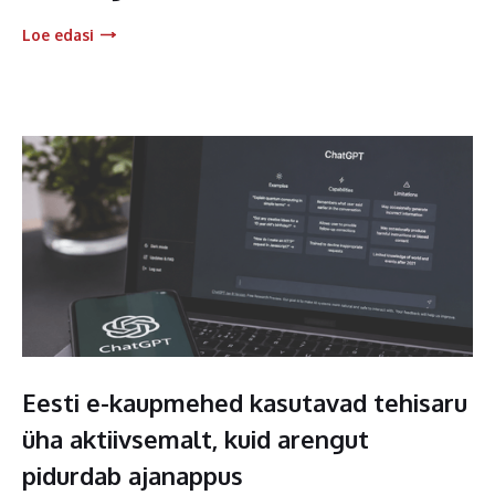
Loe edasi
Eesti e-kaupmehed kasutavad tehisaru
üha aktiivsemalt, kuid arengut
pidurdab ajanappus