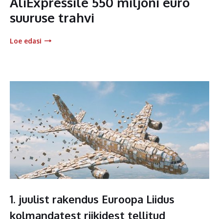
AliExpressile 550 miljoni euro
suuruse trahvi
Loe edasi
1. juulist rakendus Euroopa Liidus
kolmandatest riikidest tellitud