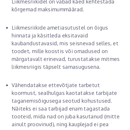
Liikmesriikidel on vabad käed kehtestada
kõrgemad maksimummäärad.
Liikmesriikide ametiasutustel on õigus
hinnata ja käsitleda eksitavaid
kaubandustavasid, mis seisnevad selles, et
toodet, mille koostis või omadused on
märgatavalt erinevad, turustatakse mitmes
liikmesriigis täpselt samasugusena.
Vähendatakse ettevõtjate tarbetut
koormust, sealhulgas kaotatakse tarbijate
taganemisõigusega seotud kohustused.
Näiteks ei saa tarbijad enam tagastada
tooteid, mida nad on juba kasutanud (mitte
ainult proovinud), ning kauplejad ei pea