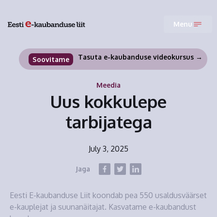
Menu
Tasuta e-kaubanduse videokursus →
Soovitame
Meedia
Uus kokkulepe
tarbijatega
July 3, 2025
Jaga
Eesti E-kaubanduse Liit koondab pea 550 usaldusväärset
e-kauplejat ja suunanäitajat. Kasvatame e-kaubandust