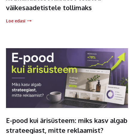
väikesaadetistele tollimaks
Loe edasi
E-pood kui ärisüsteem: miks kasv algab
strateegiast, mitte reklaamist?