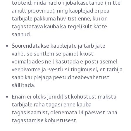
tooteid, mida nad on juba kasutanud (mitte
ainult proovinud), ning kauplejad ei pea
tarbijale pakkuma hüvitist enne, kui on
tagastatava kauba ka tegelikult kätte
saanud.
Suurendatakse kauplejate ja tarbijate
vahelise suhtlemise paindlikkust,
võimaldades neil kasutada e-posti asemel
veebivorme ja -vestlusi tingimusel, et tarbija
saab kauplejaga peetud teabevahetust
säilitada.
Enam ei oleks juriidilist kohustust maksta
tarbijale raha tagasi enne kauba
tagasisaamist, olenemata 14 päevast raha
tagastamise kohustusest.