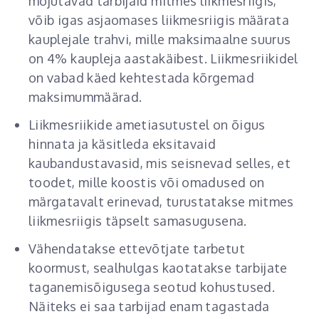
mõjutavad tarbijaid mitmes liikmesriigis,
võib igas asjaomases liikmesriigis määrata
kauplejale trahvi, mille maksimaalne suurus
on 4% kaupleja aastakäibest. Liikmesriikidel
on vabad käed kehtestada kõrgemad
maksimummäärad.
Liikmesriikide ametiasutustel on õigus
hinnata ja käsitleda eksitavaid
kaubandustavasid, mis seisnevad selles, et
toodet, mille koostis või omadused on
märgatavalt erinevad, turustatakse mitmes
liikmesriigis täpselt samasugusena.
Vähendatakse ettevõtjate tarbetut
koormust, sealhulgas kaotatakse tarbijate
taganemisõigusega seotud kohustused.
Näiteks ei saa tarbijad enam tagastada