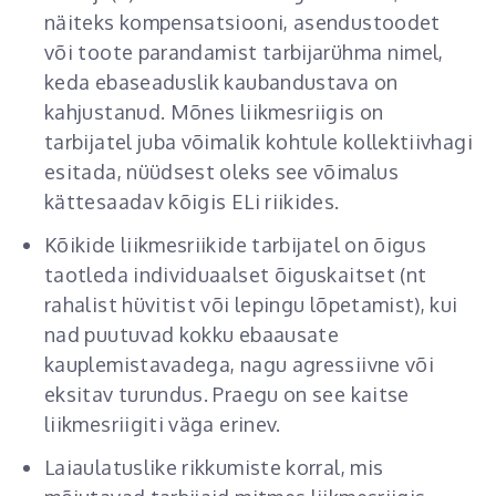
näiteks kompensatsiooni, asendustoodet
või toote parandamist tarbijarühma nimel,
keda ebaseaduslik kaubandustava on
kahjustanud. Mõnes liikmesriigis on
tarbijatel juba võimalik kohtule kollektiivhagi
esitada, nüüdsest oleks see võimalus
kättesaadav kõigis ELi riikides.
Kõikide liikmesriikide tarbijatel on õigus
taotleda individuaalset õiguskaitset (nt
rahalist hüvitist või lepingu lõpetamist), kui
nad puutuvad kokku ebaausate
kauplemistavadega, nagu agressiivne või
eksitav turundus. Praegu on see kaitse
liikmesriigiti väga erinev.
Laiaulatuslike rikkumiste korral, mis