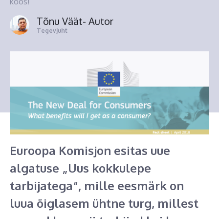
koos!
Tõnu Väät
- Autor
Tegevjuht
Euroopa Komisjon esitas uue
algatuse „Uus kokkulepe
tarbijatega“, mille eesmärk on
luua õiglasem ühtne turg, millest