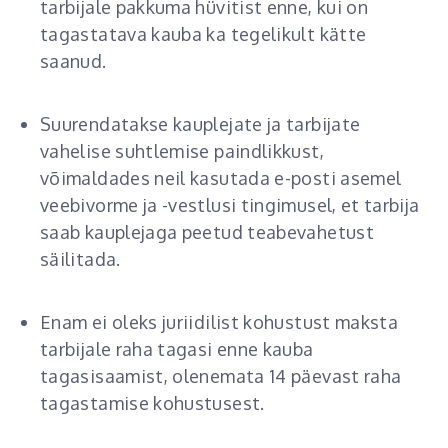
tarbijale pakkuma hüvitist enne, kui on
tagastatava kauba ka tegelikult kätte
saanud.
Suurendatakse kauplejate ja tarbijate
vahelise suhtlemise paindlikkust,
võimaldades neil kasutada e-posti asemel
veebivorme ja -vestlusi tingimusel, et tarbija
saab kauplejaga peetud teabevahetust
säilitada.
Enam ei oleks juriidilist kohustust maksta
tarbijale raha tagasi enne kauba
tagasisaamist, olenemata 14 päevast raha
tagastamise kohustusest.