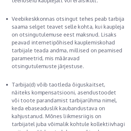
teenuseid kauplejalt või eraisikult.
Veebikeskkonnas otsingut tehes peab tarbija
saama selget teavet selle kohta, kui kaupleja
on otsingutulemuse eest maksnud. Lisaks
peavad internetipõhised kauplemiskohad
tarbijale teada andma, millised on peamised
parameetrid, mis määravad
otsingutulemuste järjestuse.
Tarbija(d) võib taotleda õiguskaitset,
näiteks kompensatsiooni, asendustoodet
või toote parandamist tarbijarühma nimel,
keda ebaseaduslik kaubandustava on
kahjustanud. Mõnes liikmesriigis on
tarbijatel juba võimalik kohtule kollektiivhagi