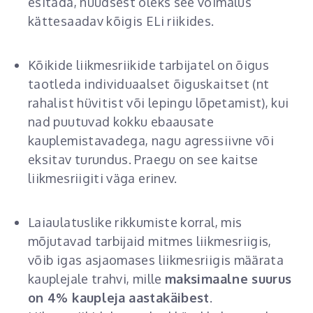
esitada, nüüdsest oleks see võimalus
kättesaadav kõigis ELi riikides.
Kõikide liikmesriikide tarbijatel on õigus
taotleda individuaalset õiguskaitset (nt
rahalist hüvitist või lepingu lõpetamist), kui
nad puutuvad kokku ebaausate
kauplemistavadega, nagu agressiivne või
eksitav turundus. Praegu on see kaitse
liikmesriigiti väga erinev.
Laiaulatuslike rikkumiste korral, mis
mõjutavad tarbijaid mitmes liikmesriigis,
võib igas asjaomases liikmesriigis määrata
kauplejale trahvi, mille
maksimaalne suurus
on 4% kaupleja aastakäibest
.