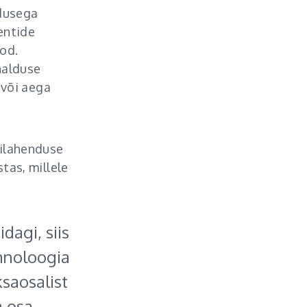
ndusega
entide
ood.
halduse
 või aega
igilahenduse
tas, millele
idagi, siis
ehnoloogia
saosalist
a osa