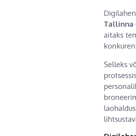
Digilahe
Tallinna 
aitaks te
konkuren
Selleks v
protsessi
personali
broneerim
laohaldus
lihtsusta