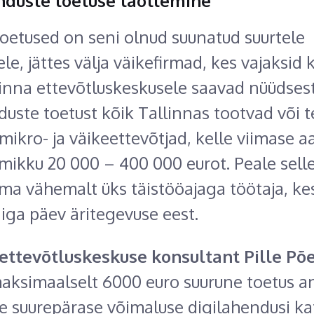
nduste toetuse taotlemine
itoetused on seni olnud suunatud suurtele
le, jättes välja väikefirmad, kes vajaksid k
inna ettevõtluskeskusele saavad nüüdsest
duste toetust kõik Tallinnas tootvad või 
mikro- ja väikeettevõtjad, kelle viimase a
mikku 20 000 – 400 000 eurot. Peale sell
ema vähemalt üks täistööajaga töötaja, ke
 iga päev äritegevuse eest.
 ettevõtluskeskuse konsultant Pille Põ
maksimaalselt 6000 euro suurune toetus 
le suurepärase võimaluse digilahendusi ka