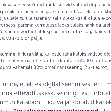
 tulevased eesmärgid, mida soovid valitud digilahe
ja miks on need sinu jaoks olulised.Näiteks uute kli
 ja uuele turule sisenemiseks oleks kasulik luua e-p
otsessi parema korralduse jaoks tuleks hankida lao
 Personali- või laohaldusprogramm aitaks aga kulusid
a. Valikuid on palju!
kumine
: kirjuta välja, kui palju raha kuluks valitud d
tuse ülemmäär ühe taotleja kohta on 6000 eurot aas
nduma vähemalt 30% omafinantseering (2571 eurot).
 tunne, et ei tea digitaliseerimisest eriti m
linna ettevõtluskeskuse ning Eesti Infot
mmunikatsiooni Liidu välja töötatud kahek
arja
„Digitaliseerimise kiirkursused”
. Ig