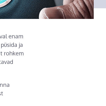
eval enam
 püsida ja
st rohkem
itavad
inna
st