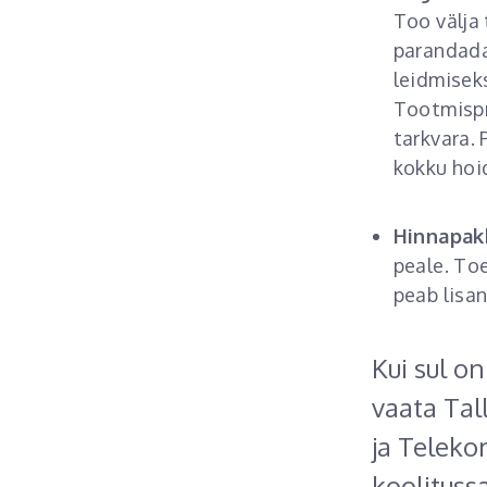
Too välja
parandada 
leidmiseks
Tootmispr
tarkvara.
kokku hoid
Hinnapak
peale. Toe
peab lisa
Kui sul on
vaata Tal
ja Teleko
koolituss