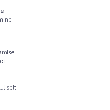
le
imine
tamise
õi
liselt