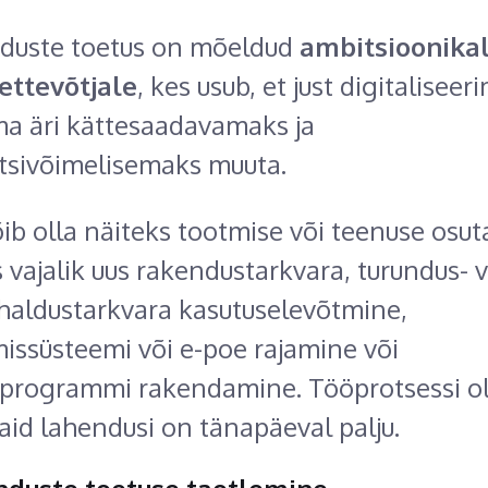
nduste toetus on mõeldud
ambitsioonika
ettevõtjale
, kes usub, et just digitaliseer
ma äri kättesaadavamaks ja
tsivõimelisemaks muuta.
õib olla näiteks tootmise või teenuse osu
s vajalik uus rakendustarkvara, turundus- v
haldustarkvara kasutuselevõtmine,
issüsteemi või e-poe rajamine või
programmi rakendamine. Tööprotsessi olu
vaid lahendusi on tänapäeval palju.