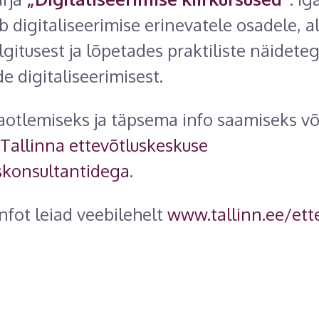
 digitaliseerimise erinevatele osadele, a
lgitusest ja lõpetades praktiliste näidete
e digitaliseerimisest.
aotlemiseks ja täpsema info saamiseks v
Tallinna ettevõtluskeskuse
skonsultantidega
.
fot leiad veebilehelt
www.tallinn.ee/ett