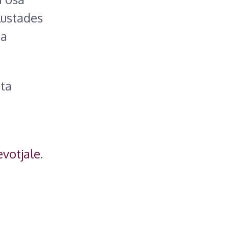
lustades
ga
õta
evotjale
.