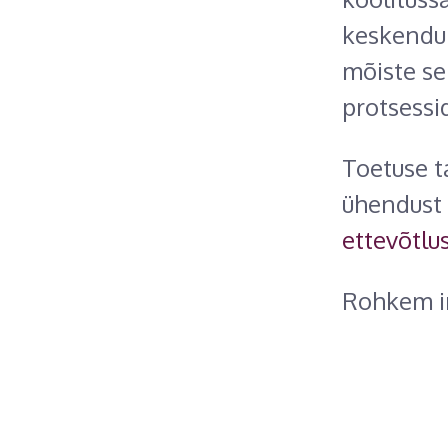
keskendub
mõiste se
protsessid
Toetuse t
ühendust
ettevõtlu
Rohkem in