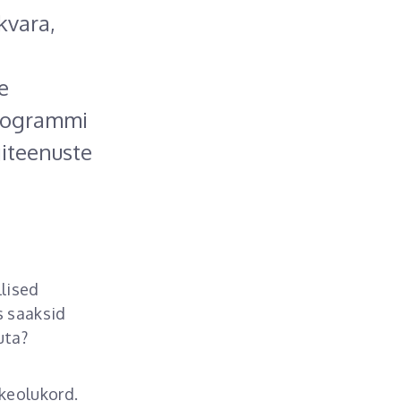
kvara,
e
programmi
giteenuste
llised
s saaksid
uta?
tkeolukord.