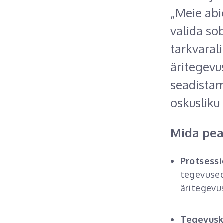
„Meie abi
valida so
tarkvarali
äritegevu
seadistam
oskusliku
Mida pea
Protsessi
tegevused
äritegevu
Tegevusk