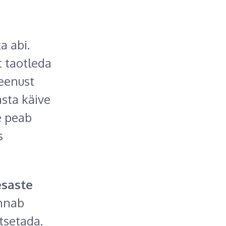
a abi.
 taotleda
teenust
asta käive
e peab
s
esaste
annab
tsetada.