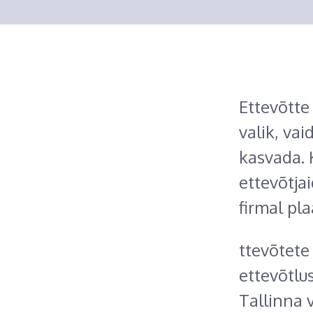
Ettevõtte
valik, vai
kasvada. 
ettevõtja
firmal pla
ttevõtete 
ettevõtlu
Tallinna 