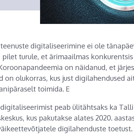
 teenuste digitaliseerimine ei ole tänapä
d pilet turule, et ärimaailmas konkurentsis
Koroonapandeemia on näidanud, et järje
id on olukorras, kus just digilahendused a
anipäraselt toimida. E
digitaliseerimist peab ülitähtsaks ka Tall
skeskus, kus pakutakse alates 2020. aasta
väikeettevõtjatele digilahenduste toetust.