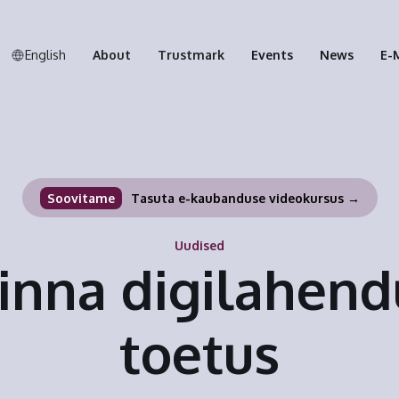
English
About
Trustmark
Events
News
E-
Soovitame
Tasuta e-kaubanduse videokursus →
Uudised
linna digilahend
toetus