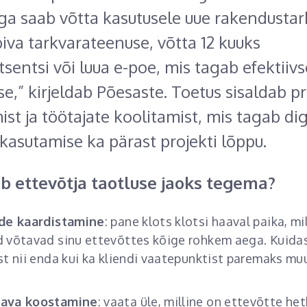
ga saab võtta kasutusele uue rakendustar
biva tarkvarateenuse, võtta 12 kuuks
tsentsi või luua e-poe, mis tagab efektiivs
se,” kirjeldab Põesaste. Toetus sisaldab 
ist ja töötajate koolitamist, mis tagab di
 kasutamise ka pärast projekti lõppu.
b ettevõtja taotluse jaoks tegema?
de kaardistamine
: pane klots klotsi haaval paika, mi
 võtavad sinu ettevõttes kõige rohkem aega. Kuida
st nii enda kui ka kliendi vaatepunktist paremaks mu
ava koostamine
: vaata üle, milline on ettevõtte he