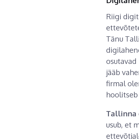
Digilahe
Riigi dig
ettevõtete
Tänu Tall
digilahen
osutavad 
jääb vahe
firmal ol
hoolitseb
Tallinna
usub, et 
ettevõtja