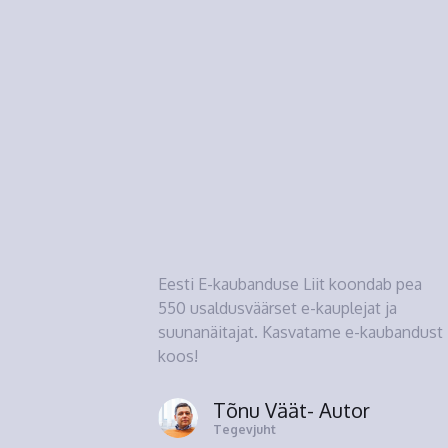
Eesti E-kaubanduse Liit koondab pea
550 usaldusväärset e-kauplejat ja
suunanäitajat. Kasvatame e-kaubandust
koos!
Tõnu Väät
- Autor
Tegevjuht