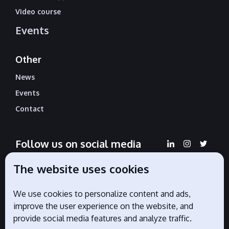
Video course
Events
Other
News
Events
Contact
Follow us on social media
The website uses cookies
We use cookies to personalize content and ads,
Official partners
improve the user experience on the website, and
provide social media features and analyze traffic.