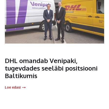
DHL omandab Venipaki,
tugevdades seeläbi positsiooni
Baltikumis
Loe edasi