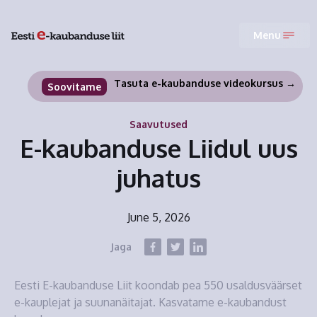
Menu
Tasuta e-kaubanduse videokursus →
Soovitame
Saavutused
E-kaubanduse Liidul uus
juhatus
June 5, 2026
Jaga
Eesti E-kaubanduse Liit koondab pea 550 usaldusväärset
e-kauplejat ja suunanäitajat. Kasvatame e-kaubandust