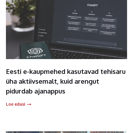
Eesti e-kaupmehed kasutavad tehisaru
üha aktiivsemalt, kuid arengut
pidurdab ajanappus
Loe edasi