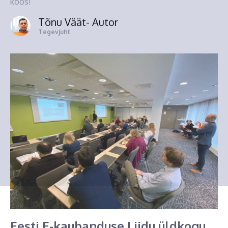
koos!
Tõnu Väät
- Autor
Tegevjuht
Eesti E-kaubanduse Liidu üldkogu