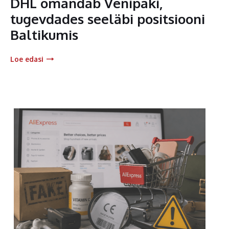
DHL omandab Venipaki,
tugevdades seeläbi positsiooni
Baltikumis
Loe edasi