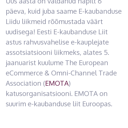
Uus aasta on väldanud napilt 6
päeva, kuid juba saame E-kaubanduse
Liidu liikmeid rõõmustada väärt
uudisega! Eesti E-kaubanduse Liit
astus rahvusvahelise e-kauplejate
assotsiatsiooni liikmeks, alates 5.
jaanuarist kuulume The European
eCommerce & Omni-Channel Trade
Association (
EMOTA
)
katusorganisatsiooni. EMOTA on
suurim e-kaubanduse liit Euroopas.