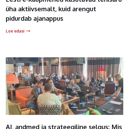
üha aktiivsemalt, kuid arengut
pidurdab ajanappus
Loe edasi
AI, andmed ja strateegiline selgus: Mis