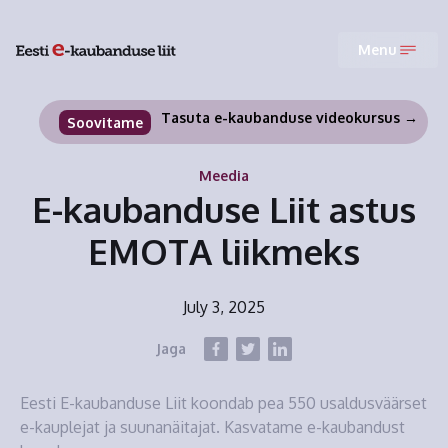
Menu
Tasuta e-kaubanduse videokursus →
Soovitame
Meedia
E-kaubanduse Liit astus
EMOTA liikmeks
July 3, 2025
Jaga
Eesti E-kaubanduse Liit koondab pea 550 usaldusväärset
e-kauplejat ja suunanäitajat. Kasvatame e-kaubandust