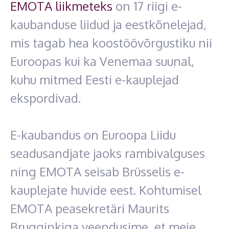
EMOTA liikmeteks
on 17 riigi e-
kaubanduse liidud ja eestkõnelejad,
mis tagab hea koostöövõrgustiku nii
Euroopas kui ka Venemaa suunal,
kuhu mitmed Eesti e-kauplejad
ekspordivad.
E-kaubandus on Euroopa Liidu
seadusandjate jaoks rambivalguses
ning EMOTA seisab Brüsselis e-
kauplejate huvide eest. Kohtumisel
EMOTA peasekretäri Maurits
Brugginkiga veendusime, et meie