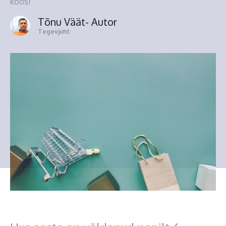
koos!
Tõnu Väät
- Autor
Tegevjuht