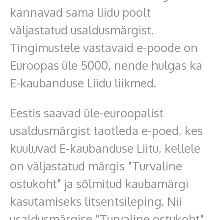
kannavad sama liidu poolt
väljastatud usaldusmärgist.
Tingimustele vastavaid e-poode on
Euroopas üle 5000, nende hulgas ka
E-kaubanduse Liidu liikmed.
Eestis saavad üle-euroopalist
usaldusmärgist taotleda e-poed, kes
kuuluvad E-kaubanduse Liitu, kellele
on väljastatud märgis "Turvaline
ostukoht" ja sõlmitud kaubamärgi
kasutamiseks litsentsileping. Nii
usaldusmärgise "Turvaline ostukoht"