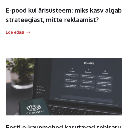
E-pood kui ärisüsteem: miks kasv algab
strateegiast, mitte reklaamist?
Loe edasi
Eesti e-kaupmehed kasutavad tehisaru