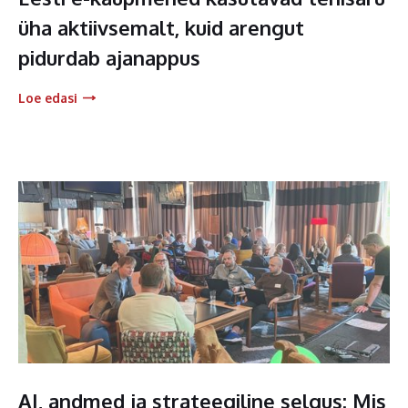
üha aktiivsemalt, kuid arengut
pidurdab ajanappus
Loe edasi
AI, andmed ja strateegiline selgus: Mis