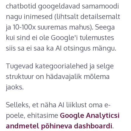
chatbotid googeldavad samamoodi
nagu inimesed (lihtsalt detailsemalt
ja 10-100x suuremas mahus). Seega
kui sind ei ole Google'i tulemustes
siis sa ei saa ka AI otsingus mängu.
Tugevad kategoorialehed ja selge
struktuur on hädavajalik mõlema
jaoks.
Selleks, et näha AI liiklust oma e-
poele, ehitasime
Google Analyticsi
andmetel põhineva dashboardi
.