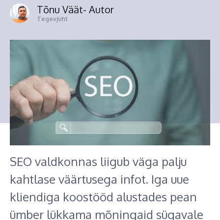
Tõnu Väät
- Autor
Tegevjuht
SEO valdkonnas liigub väga palju
kahtlase väärtusega infot. Iga uue
kliendiga koostööd alustades pean
ümber lükkama mõningaid sügavale