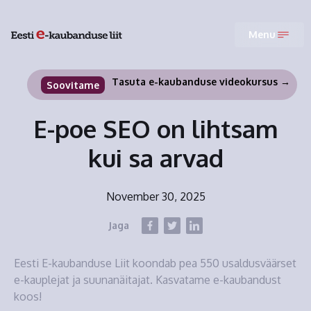
Menu
Tasuta e-kaubanduse videokursus →
Soovitame
E-poe SEO on lihtsam
kui sa arvad
November 30, 2025
Jaga
Eesti E-kaubanduse Liit koondab pea 550 usaldusväärset
e-kauplejat ja suunanäitajat. Kasvatame e-kaubandust
koos!