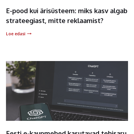
E-pood kui ärisüsteem: miks kasv algab
strateegiast, mitte reklaamist?
Loe edasi
Eesti e-kaupmehed kasutavad tehisaru