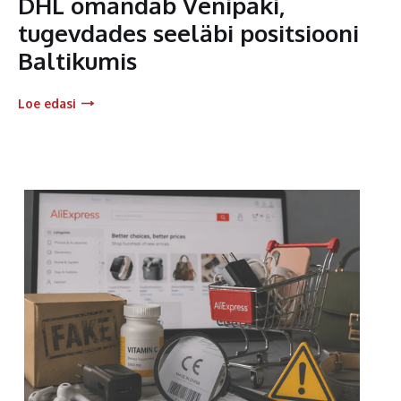
DHL omandab Venipaki,
tugevdades seeläbi positsiooni
Baltikumis
Loe edasi