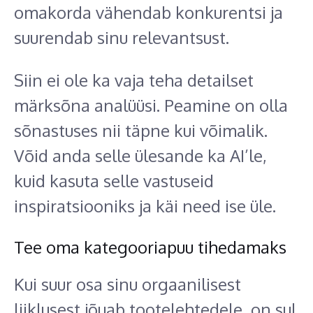
omakorda vähendab konkurentsi ja
suurendab sinu relevantsust.
Siin ei ole ka vaja teha detailset
märksõna analüüsi. Peamine on olla
sõnastuses nii täpne kui võimalik.
Võid anda selle ülesande ka AI’le,
kuid kasuta selle vastuseid
inspiratsiooniks ja käi need ise üle.
Tee oma kategooriapuu tihedamaks
Kui suur osa sinu orgaanilisest
liiklusest jõuab tootelehtedele, on sul