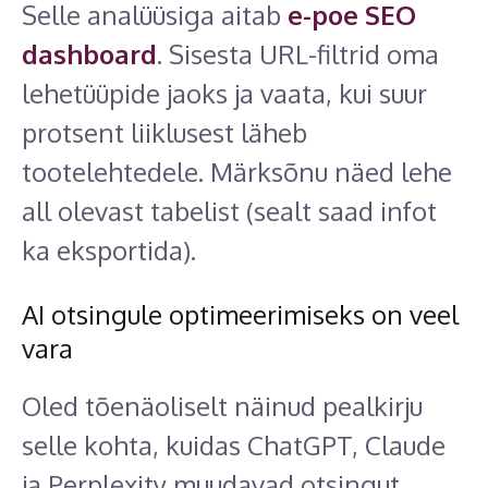
Selle analüüsiga aitab
e-poe SEO
dashboard
. Sisesta URL-filtrid oma
lehetüüpide jaoks ja vaata, kui suur
protsent liiklusest läheb
tootelehtedele. Märksõnu näed lehe
all olevast tabelist (sealt saad infot
ka eksportida).
AI otsingule optimeerimiseks on veel
vara
Oled tõenäoliselt näinud pealkirju
selle kohta, kuidas ChatGPT, Claude
ja Perplexity muudavad otsingut