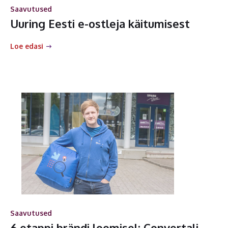
Saavutused
Uuring Eesti e-ostleja käitumisest
Loe edasi
Saavutused
6 etappi brändi loomisel: Convertali