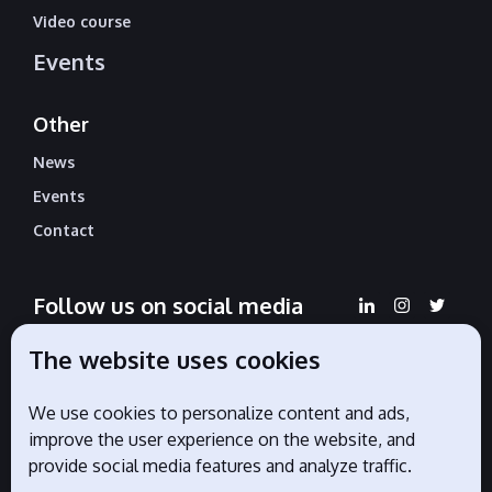
Video course
Events
Other
News
Events
Contact
Follow us on social media
The website uses cookies
We use cookies to personalize content and ads,
Official partners
improve the user experience on the website, and
provide social media features and analyze traffic.