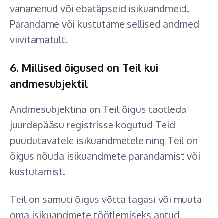
vananenud või ebatäpseid isikuandmeid.
Parandame või kustutame sellised andmed
viivitamatult.
6. Millised õigused on Teil kui
andmesubjektil
Andmesubjektina on Teil õigus taotleda
juurdepääsu registrisse kogutud Teid
puudutavatele isikuandmetele ning Teil on
õigus nõuda isikuandmete parandamist või
kustutamist.
Teil on samuti õigus võtta tagasi või muuta
oma isikuandmete töötlemiseks antud