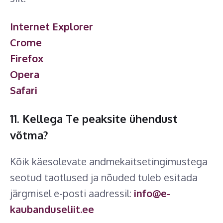
Internet Explorer
Crome
Firefox
Opera
Safari
11. Kellega Te peaksite ühendust
võtma?
Kõik käesolevate andmekaitsetingimustega
seotud taotlused ja nõuded tuleb esitada
järgmisel e-posti aadressil:
info@e-
kaubanduseliit.ee