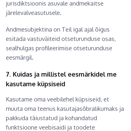
jurisdiktsioonis asuvale andmekaitse
järelevalveasutusele.
Andmesubjektina on Teil igal ajal õigus
esitada vastuväiteid otseturunduse osas,
sealhulgas profileerimise otseturunduse
eesmärgil.
7. Kuidas ja millistel eesmärkidel me
kasutame küpsiseid
Kasutame oma veebilehel küpsiseid, et
muuta oma teenus kasutajasõbralikumaks ja
pakkuda täiustatud ja kohandatud
funktsioone veebisaidi ja toodete