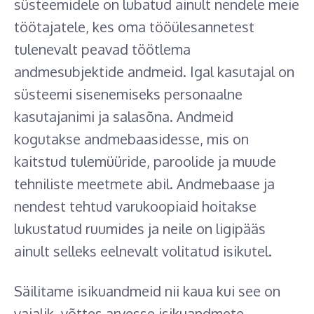
süsteemidele on lubatud ainult nendele meie
töötajatele, kes oma tööülesannetest
tulenevalt peavad töötlema
andmesubjektide andmeid. Igal kasutajal on
süsteemi sisenemiseks personaalne
kasutajanimi ja salasõna. Andmeid
kogutakse andmebaasidesse, mis on
kaitstud tulemüüride, paroolide ja muude
tehniliste meetmete abil. Andmebaase ja
nendest tehtud varukoopiaid hoitakse
lukustatud ruumides ja neile on ligipääs
ainult selleks eelnevalt volitatud isikutel.
Säilitame isikuandmeid nii kaua kui see on
vajalik, võttes arvesse isikuandmete