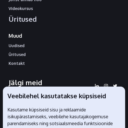
Videokursus
Üritused
Muud
Uudised
Üritused
Kontakt
Jälgi meid
sotsiaalmeedias
Veebilehel kasutatakse küpsiseid
Kasutame küpsiseid sisu ja reklaamide
isikupärastamiseks, veebilehe kasutajakogemuse
Liidu ametlikud partnerid
parendamiseks ning sotsiaalsmeedia funktsioonide