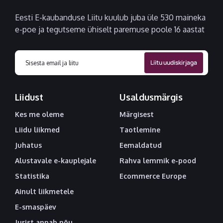
Eesti E-kaubanduse Liitu kuulub juba üle 530 maineka
e-poe ja tegutseme ühiselt paremuse poole 16 aastat
Liidust
Usaldusmärgis
Kes me oleme
Märgisest
Liidu liikmed
Taotlemine
Juhatus
Eemaldatud
Alustavale e-kauplejale
Rahva lemmik e-pood
Statistika
Ecommerce Europe
Ainult liikmetele
E-smaspäev
Jurist annab nõu