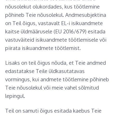
nõusolekut olukordades, kus töötlemine
põhineb Teie nõusolekul. Andmesubjektina
on Teil õigus, vastavalt EL-i isikuandmete
kaitse üldmäärusele (EU 2016/679) esitada
vastuväiteid isikuandmete töötlemisele või
piirata isikuandmete töötlemist.
Lisaks on teil õigus nõuda, et Teie andmed
edastatakse Teile üldkasutatavas
vormingus, kui andmete töötlemine põhineb
Teie nõusolekul või meie vahel sõlmitud
lepingul.
Teil on samuti õigus esitada kaebus Teie