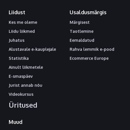
Liidust
Usaldusmärgis
Kes me oleme
Märgisest
Liidu liikmed
Taotlemine
Juhatus
Eemaldatud
Alustavale e-kauplejale
Rahva lemmik e-pood
Statistika
Ecommerce Europe
Ainult liikmetele
E-smaspäev
Jurist annab nõu
Videokursus
Üritused
Muud