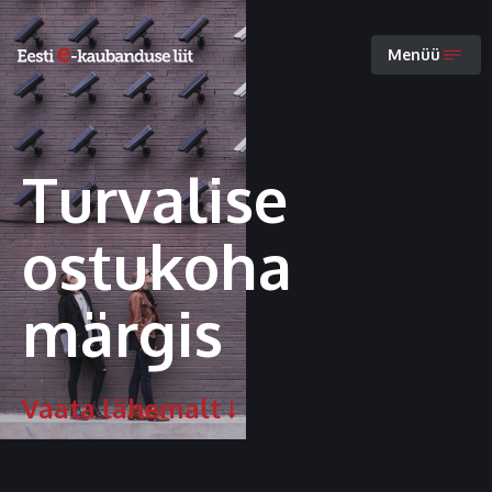
Menüü
Turvalise
ostukoha
märgis
Vaata lähemalt