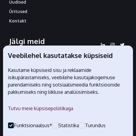
Uudised
Üritused
Kontakt
Jälgi meid
sotsiaalmeedias
Veebilehel kasutatakse küpsiseid
Kasutame küpsiseid sisu ja reklaamide
isikupärastamiseks, veebilehe kasutajakogemuse
Liidu ametlikud partnerid
parendamiseks ning sotsiaalsmeedia funktsioonide
pakkumiseks ning liikluse analüüsimiseks.
Tutvu meie küpsisepoliitikaga
Funktsionaalsus*
Statistika
Turundus