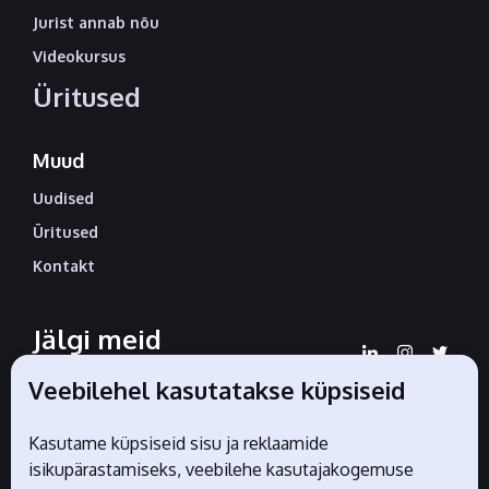
Jurist annab nõu
Videokursus
Üritused
Muud
Uudised
Üritused
Kontakt
Jälgi meid
sotsiaalmeedias
Veebilehel kasutatakse küpsiseid
Kasutame küpsiseid sisu ja reklaamide
Liidu ametlikud partnerid
isikupärastamiseks, veebilehe kasutajakogemuse