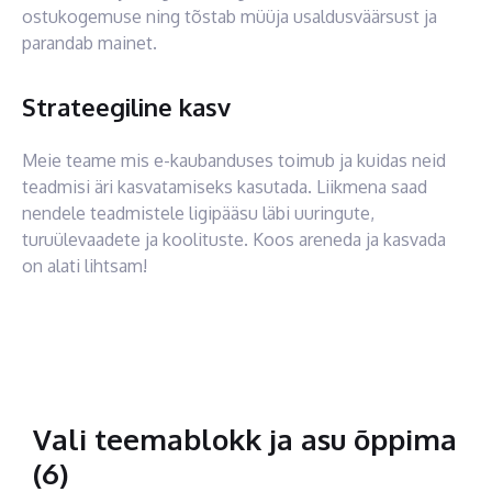
ostukogemuse ning tõstab müüja usaldusväärsust ja
parandab mainet.
Strateegiline kasv
Meie teame mis e-kaubanduses toimub ja kuidas neid
teadmisi äri kasvatamiseks kasutada. Liikmena saad
nendele teadmistele ligipääsu läbi uuringute,
turuülevaadete ja koolituste. Koos areneda ja kasvada
on alati lihtsam!
Vali teemablokk ja asu õppima
(6)