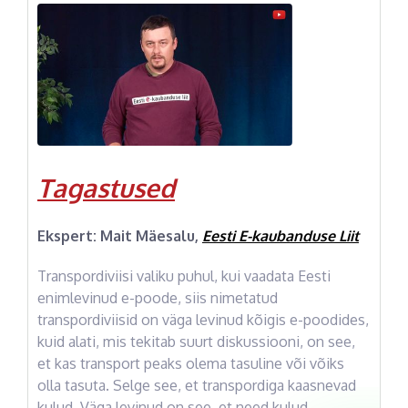
Tagastused
Ekspert: Mait Mäesalu,
Eesti E-kaubanduse Liit
Transpordiviisi valiku puhul, kui vaadata Eesti
enimlevinud e-poode, siis nimetatud
transpordiviisid on väga levinud kõigis e-poodides,
kuid alati, mis tekitab suurt diskussiooni, on see,
et kas transport peaks olema tasuline või võiks
olla tasuta. Selge see, et transpordiga kaasnevad
kulud. Väga levinud on see, et need kulud