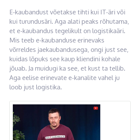
E-kaubandust võetakse tihti kui IT-äri või
kui turundusäri. Aga alati peaks rõhutama,
et e-kaubandus tegelikult on logistikaäri.
Mis teeb e-kaubanduse erinevaks
võrreldes jaekaubandusega, ongi just see,
kuidas lõpuks see kaup kliendini kohale
jõuab. Ja muidugi ka see, et kust ta tellib.
Aga eelise erinevate e-kanalite vahel ju
loob just logistika.