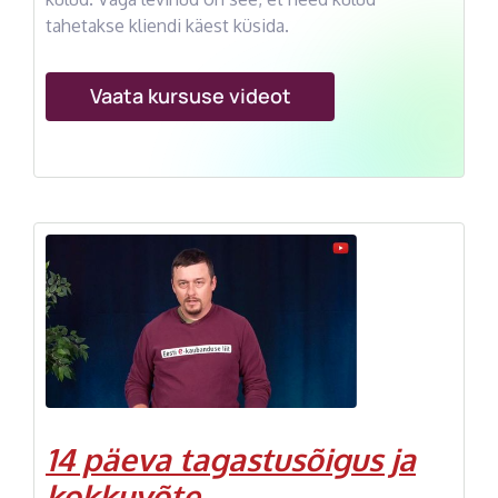
tahetakse kliendi käest küsida.
Vaata kursuse videot
14 päeva tagastusõigus ja
kokkuvõte