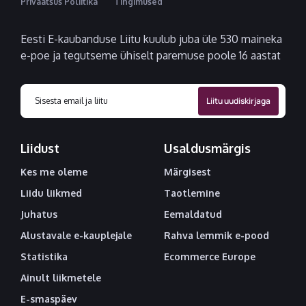
Privaatsus Poliitika
Tingimused
Eesti E-kaubanduse Liitu kuulub juba üle 530 maineka
e-poe ja tegutseme ühiselt paremuse poole 16 aastat
Liidust
Usaldusmärgis
Kes me oleme
Märgisest
Liidu liikmed
Taotlemine
Juhatus
Eemaldatud
Alustavale e-kauplejale
Rahva lemmik e-pood
Statistika
Ecommerce Europe
Ainult liikmetele
E-smaspäev