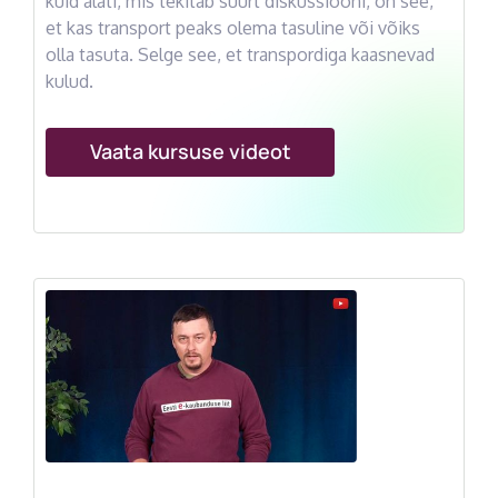
kuid alati, mis tekitab suurt diskussiooni, on see,
et kas transport peaks olema tasuline või võiks
olla tasuta. Selge see, et transpordiga kaasnevad
kulud.
Vaata kursuse videot