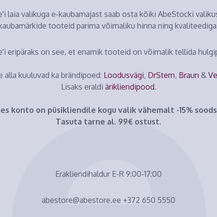
'i laia valikuga e-kaubamajast saab osta kõiki AbeStocki valiku
kaubamärkide tooteid parima võimaliku hinna ning kvaliteediga
'i eripäraks on see, et enamik tooteid on võimalik tellida hulgi
 alla kuuluvad ka brändipoed:
Loodusvägi
,
DrStern
,
Braun
&
Ve
Lisaks eraldi
ärikliendipood
.
es konto on püsikliendile kogu valik vähemalt -15% sood
Tasuta tarne al. 99€ ostust.
Erakliendihaldur E-R 9:00-17:00
abestore@abestore.ee +372 650 5550