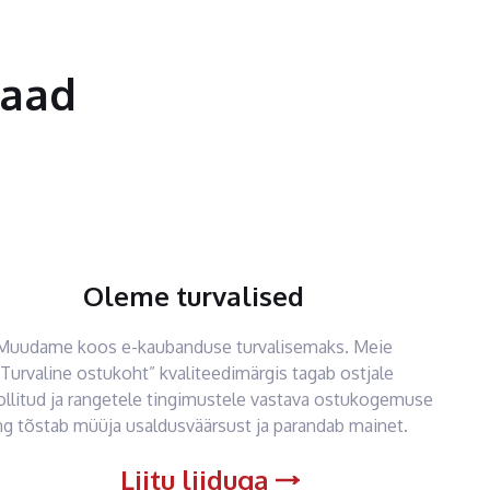
saad
Oleme turvalised
Muudame koos e-kaubanduse turvalisemaks. Meie
“Turvaline ostukoht” kvaliteedimärgis tagab ostjale
ollitud ja rangetele tingimustele vastava ostukogemuse
ng tõstab müüja usaldusväärsust ja parandab mainet.
Liitu liiduga