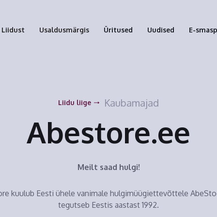
Liidust
Usaldusmärgis
Üritused
Uudised
E-smas
Kaubamajad
Liidu liige
Abestore.ee
Meilt saad hulgi!
re kuulub Eesti ühele vanimale hulgimüügiettevõttele AbeSto
tegutseb Eestis aastast 1992.