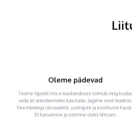
Lii
Oleme pädevad
Teame täpselt mis e-kaubanduses toimub ning kuida
seda äri arendamiseks kasutada. Jagame neid teadmis
hea meelega ülevaadete, uuringute ja koolituste kaudu
Et kasvamine ja ostmine oleks lihtsam.