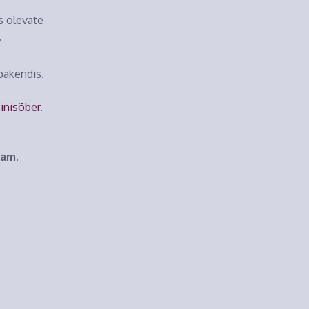
s olevate
.
pakendis.
inisõber
.
sam.