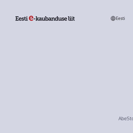
Eesti
AbeSto