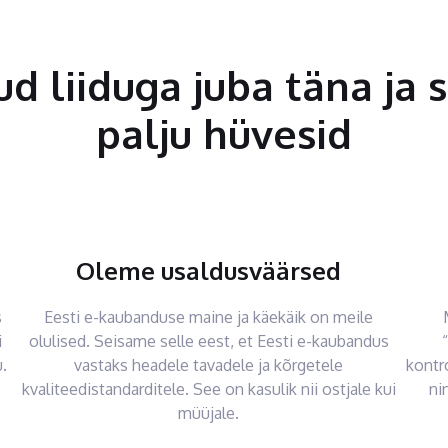
tud liiduga juba täna ja 
palju hüvesid
Oleme usaldusväärsed
s
Eesti e-kaubanduse maine ja käekäik on meile
i
olulised. Seisame selle eest, et Eesti e-kaubandus
.
vastaks headele tavadele ja kõrgetele
kontr
kvaliteedistandarditele. See on kasulik nii ostjale kui
ni
müüjale.