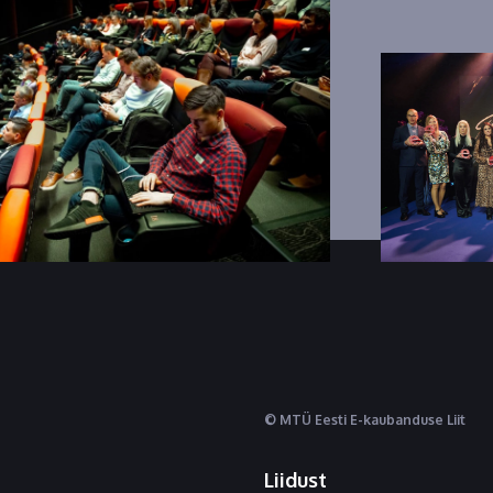
© MTÜ Eesti E-kaubanduse Liit
Liidust