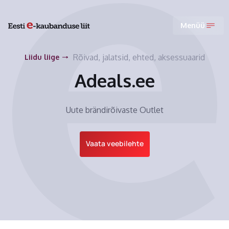
Menüü
Rõivad, jalatsid, ehted, aksessuaarid
Liidu liige
Adeals.ee
Uute brändirõivaste Outlet
Vaata veebilehte