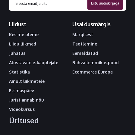
Liidust
Usaldusmärgis
Kes me oleme
Märgisest
Liidu liikmed
Taotlemine
Juhatus
Eemaldatud
Alustavale e-kauplejale
Rahva lemmik e-pood
Statistika
Ecommerce Europe
Ainult liikmetele
E-smaspäev
Jurist annab nõu
Videokursus
Üritused