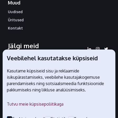
Muud
Uudised
Üritused
Kontakt
Jälgi meid
sotsiaalmeedias
Veebilehel kasutatakse küpsiseid
Kasutame küpsiseid sisu ja reklaamide
isikupärastamiseks, veebilehe kasutajakogemuse
Liidu ametlikud partnerid
parendamiseks ning sotsiaalsmeedia funktsioonide
pakkumiseks ning liikluse analüüsimiseks.
Tutvu meie küpsisepoliitikaga