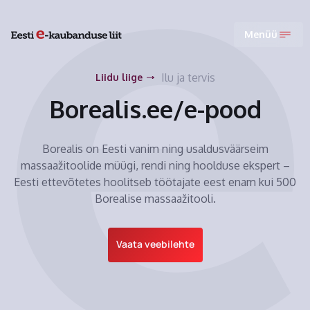
Menüü
Ilu ja tervis
Liidu liige
Borealis.ee/e-pood
Borealis on Eesti vanim ning usaldusväärseim
massaažitoolide müügi, rendi ning hoolduse ekspert –
Eesti ettevõtetes hoolitseb töötajate eest enam kui 500
Borealise massaažitooli.
Vaata veebilehte