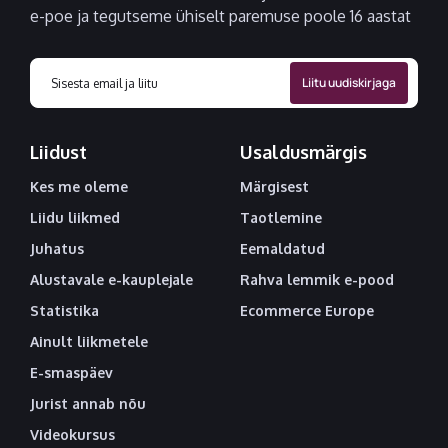
e-poe ja tegutseme ühiselt paremuse poole 16 aastat
Liidust
Usaldusmärgis
Kes me oleme
Märgisest
Liidu liikmed
Taotlemine
Juhatus
Eemaldatud
Alustavale e-kauplejale
Rahva lemmik e-pood
Statistika
Ecommerce Europe
Ainult liikmetele
E-smaspäev
Jurist annab nõu
Videokursus