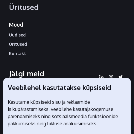
Üritused
Muud
Uudised
Üritused
Kontakt
Jälgi meid
sotsiaalmeedias
Veebilehel kasutatakse küpsiseid
Kasutame küpsiseid sisu ja reklaamide
isikupärastamiseks, veebilehe kasutajakogemuse
Liidu ametlikud partnerid
parendamiseks ning sotsiaalsmeedia funktsioonide
pakkumiseks ning liikluse analüüsimiseks.