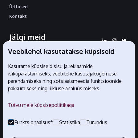
Üritused
Kontakt
Jälgi meid
sotsiaalmeedias
Veebilehel kasutatakse küpsiseid
Kasutame küpsiseid sisu ja reklaamide
isikupärastamiseks, veebilehe kasutajakogemuse
Liidu ametlikud partnerid
parendamiseks ning sotsiaalsmeedia funktsioonide
pakkumiseks ning liikluse analüüsimiseks.
Tutvu meie küpsisepoliitikaga
Funktsionaalsus*
Statistika
Turundus