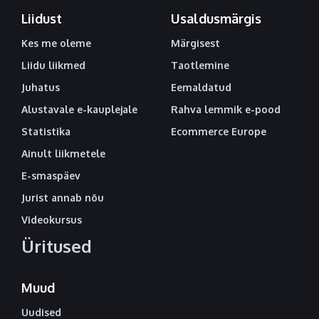
Liidust
Usaldusmärgis
Kes me oleme
Märgisest
Liidu liikmed
Taotlemine
Juhatus
Eemaldatud
Alustavale e-kauplejale
Rahva lemmik e-pood
Statistika
Ecommerce Europe
Ainult liikmetele
E-smaspäev
Jurist annab nõu
Videokursus
Üritused
Muud
Uudised