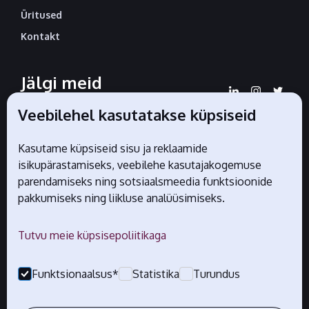
Üritused
Kontakt
Jälgi meid
sotsiaalmeedias
Veebilehel kasutatakse küpsiseid
Kasutame küpsiseid sisu ja reklaamide
isikupärastamiseks, veebilehe kasutajakogemuse
Liidu ametlikud partnerid
parendamiseks ning sotsiaalsmeedia funktsioonide
pakkumiseks ning liikluse analüüsimiseks.
Tutvu meie küpsisepoliitikaga
Funktsionaalsus*
Statistika
Turundus