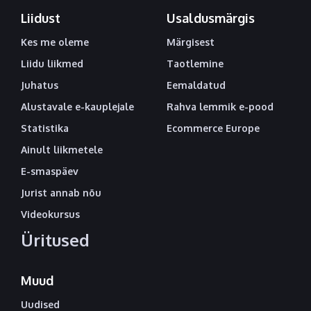
Liidust
Usaldusmärgis
Kes me oleme
Märgisest
Liidu liikmed
Taotlemine
Juhatus
Eemaldatud
Alustavale e-kauplejale
Rahva lemmik e-pood
Statistika
Ecommerce Europe
Ainult liikmetele
E-smaspäev
Jurist annab nõu
Videokursus
Üritused
Muud
Uudised