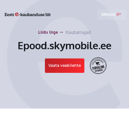
Menüü
Kaubamajad
Liidu liige
Epood.skymobile.ee
Vaata veebilehte