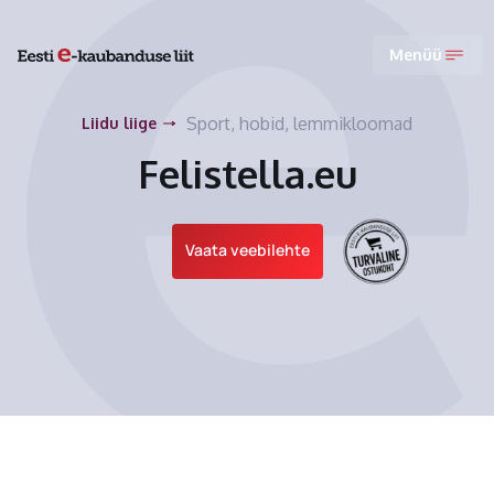
Menüü
Sport, hobid, lemmikloomad
Liidu liige
Felistella.eu
Vaata veebilehte