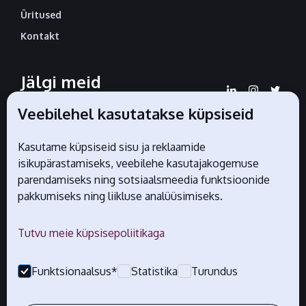
Üritused
Kontakt
Jälgi meid
sotsiaalmeedias
Veebilehel kasutatakse küpsiseid
Kasutame küpsiseid sisu ja reklaamide
isikupärastamiseks, veebilehe kasutajakogemuse
Liidu ametlikud partnerid
parendamiseks ning sotsiaalsmeedia funktsioonide
pakkumiseks ning liikluse analüüsimiseks.
Tutvu meie küpsisepoliitikaga
Funktsionaalsus*
Statistika
Turundus