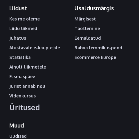
Liidust
Usaldusmärgis
Kes me oleme
Märgisest
Liidu liikmed
Taotlemine
Juhatus
Eemaldatud
Alustavale e-kauplejale
Rahva lemmik e-pood
Statistika
Ecommerce Europe
Ainult liikmetele
E-smaspäev
Jurist annab nõu
Videokursus
Üritused
Muud
Uudised