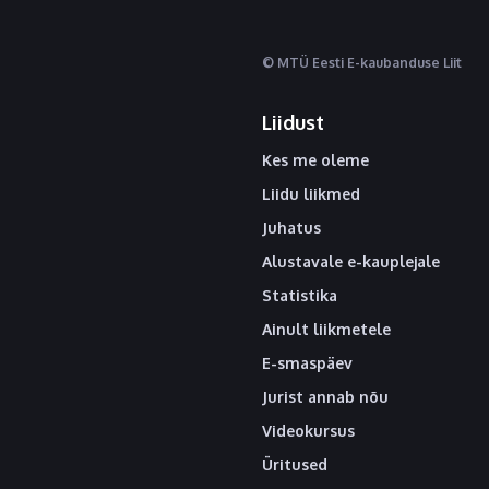
© MTÜ Eesti E-kaubanduse Liit
Liidust
Kes me oleme
Liidu liikmed
Juhatus
Alustavale e-kauplejale
Statistika
Ainult liikmetele
E-smaspäev
Jurist annab nõu
Videokursus
Üritused