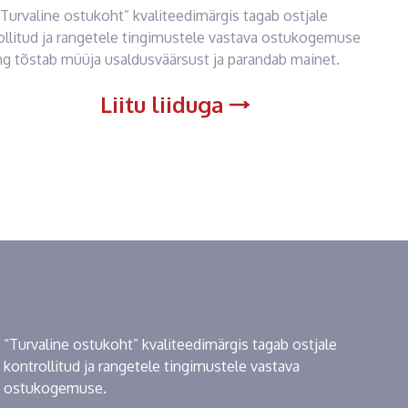
“Turvaline ostukoht” kvaliteedimärgis tagab ostjale
ollitud ja rangetele tingimustele vastava ostukogemuse
ng tõstab müüja usaldusväärsust ja parandab mainet.
Liitu liiduga
“Turvaline ostukoht” kvaliteedimärgis tagab ostjale
kontrollitud ja rangetele tingimustele vastava
ostukogemuse.