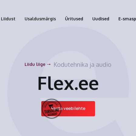
Liidust
Usaldusmärgis
Üritused
Uudised
E-smas
Kodutehnika ja audio
Liidu liige
Flex.ee
Vaata veebilehte