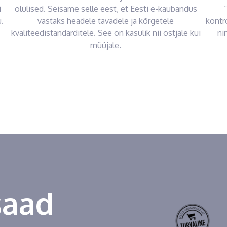
i
olulised. Seisame selle eest, et Eesti e-kaubandus
.
vastaks headele tavadele ja kõrgetele
kontr
kvaliteedistandarditele. See on kasulik nii ostjale kui
ni
müüjale.
saad