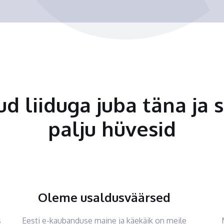
tud liiduga juba täna ja 
palju hüvesid
Oleme usaldusväärsed
s
Eesti e-kaubanduse maine ja käekäik on meile