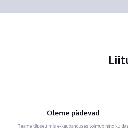
Lii
Oleme pädevad
Teame täpselt mis e-kaubanduses toimub ning kuida