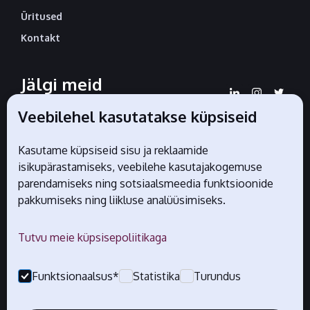
Üritused
Kontakt
Jälgi meid
sotsiaalmeedias
Veebilehel kasutatakse küpsiseid
Kasutame küpsiseid sisu ja reklaamide
isikupärastamiseks, veebilehe kasutajakogemuse
Liidu ametlikud partnerid
parendamiseks ning sotsiaalsmeedia funktsioonide
pakkumiseks ning liikluse analüüsimiseks.
Tutvu meie küpsisepoliitikaga
Funktsionaalsus*
Statistika
Turundus