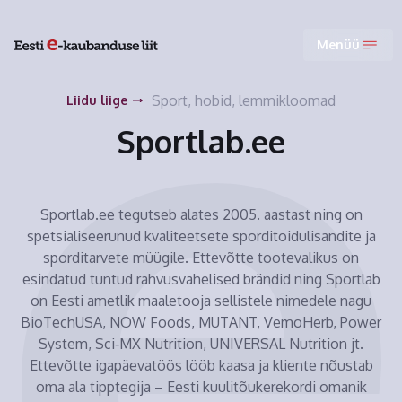
Menüü
Sport, hobid, lemmikloomad
Liidu liige
Sportlab.ee
Sportlab.ee tegutseb alates 2005. aastast ning on
spetsialiseerunud kvaliteetsete sporditoidulisandite ja
sporditarvete müügile. Ettevõtte tootevalikus on
esindatud tuntud rahvusvahelised brändid ning Sportlab
on Eesti ametlik maaletooja sellistele nimedele nagu
BioTechUSA, NOW Foods, MUTANT, VemoHerb, Power
System, Sci‑MX Nutrition, UNIVERSAL Nutrition jt.
Ettevõtte igapäevatöös lööb kaasa ja kliente nõustab
oma ala tipptegija – Eesti kuulitõukerekordi omanik