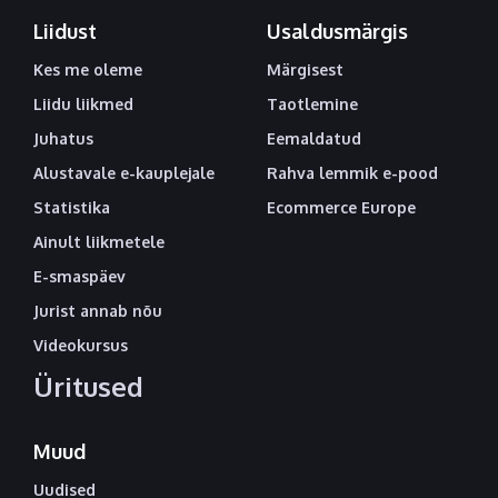
Liidust
Usaldusmärgis
Kes me oleme
Märgisest
Liidu liikmed
Taotlemine
Juhatus
Eemaldatud
Alustavale e-kauplejale
Rahva lemmik e-pood
Statistika
Ecommerce Europe
Ainult liikmetele
E-smaspäev
Jurist annab nõu
Videokursus
Üritused
Muud
Uudised