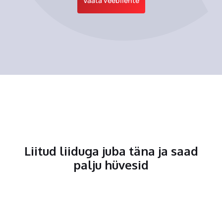
Vaata veebilehte
Liitud liiduga juba täna ja saad
palju hüvesid