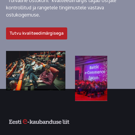
“Turvaline ostukoht” kvaliteedimärgis tagab ostjale
kontrollitud ja rangetele tingimustele vastava
ostukogemuse.
Tutvu kvaliteedimärgisega