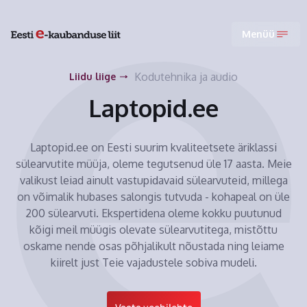
Menüü
Kodutehnika ja audio
Liidu liige
Laptopid.ee
Laptopid.ee on Eesti suurim kvaliteetsete äriklassi
sülearvutite müüja, oleme tegutsenud üle 17 aasta. Meie
valikust leiad ainult vastupidavaid sülearvuteid, millega
on võimalik hubases salongis tutvuda - kohapeal on üle
200 sülearvuti. Ekspertidena oleme kokku puutunud
kõigi meil müügis olevate sülearvutitega, mistõttu
oskame nende osas põhjalikult nõustada ning leiame
kiirelt just Teie vajadustele sobiva mudeli.