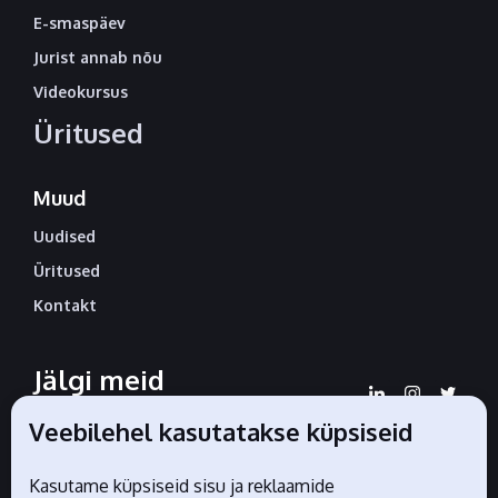
E-smaspäev
Jurist annab nõu
Videokursus
Üritused
Muud
Uudised
Üritused
Kontakt
Jälgi meid
sotsiaalmeedias
Veebilehel kasutatakse küpsiseid
Kasutame küpsiseid sisu ja reklaamide