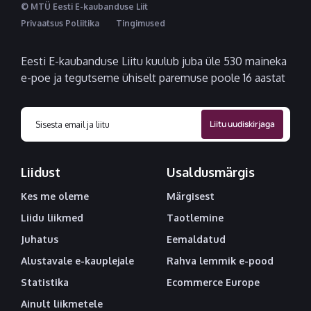
© MTÜ Eesti E-kaubanduse Liit
Privaatsus Poliitika
Tingimused
Eesti E-kaubanduse Liitu kuulub juba üle 530 maineka
e-poe ja tegutseme ühiselt paremuse poole 16 aastat
Liidust
Usaldusmärgis
Kes me oleme
Märgisest
Liidu liikmed
Taotlemine
Juhatus
Eemaldatud
Alustavale e-kauplejale
Rahva lemmik e-pood
Statistika
Ecommerce Europe
Ainult liikmetele