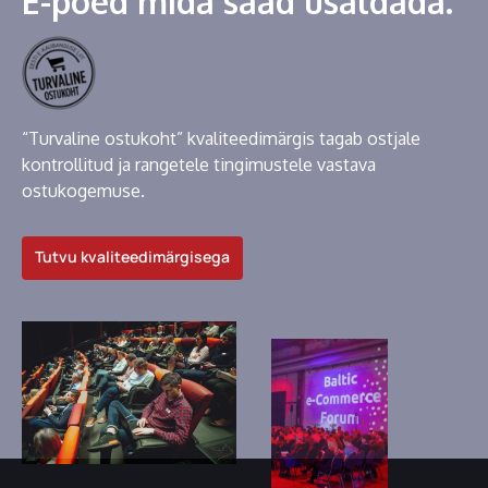
E-poed mida saad usaldada.
“Turvaline ostukoht” kvaliteedimärgis tagab ostjale
kontrollitud ja rangetele tingimustele vastava
ostukogemuse.
Tutvu kvaliteedimärgisega