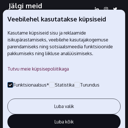
Jälgi meid
sotsiaalmeedias
Veebilehel kasutatakse küpsiseid
Kasutame küpsiseid sisu ja reklaamide
isikupärastamiseks, veebilehe kasutajakogemuse
Liidu ametlikud partnerid
parendamiseks ning sotsiaalsmeedia funktsioonide
pakkumiseks ning liikluse analüüsimiseks.
Tutvu meie küpsisepoliitikaga
Funktsionaalsus*
Statistika
Turundus
Luba valik
Luba kõik