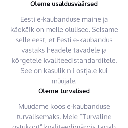
Oleme usaldusväärsed
Eesti e-kaubanduse maine ja
käekäik on meile olulised. Seisame
selle eest, et Eesti e-kaubandus
vastaks headele tavadele ja
kõrgetele kvaliteedistandarditele.
See on kasulik nii ostjale kui
müüjale.
Oleme turvalised
Muudame koos e-kaubanduse
turvalisemaks. Meie “Turvaline
ostukoht” kvaliteedimärgis tagab