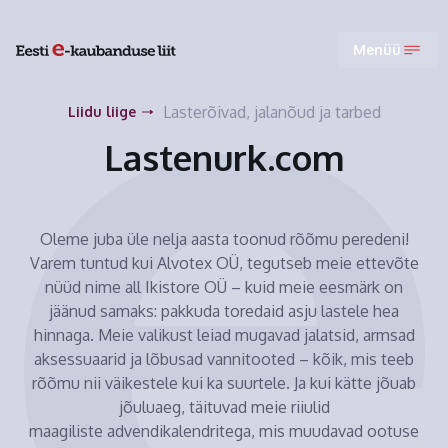
Menüü
Lasterõivad, jalanõud ja tarbed
Liidu liige
Lastenurk.com
Oleme juba üle nelja aasta toonud rõõmu peredeni!
Varem tuntud kui Alvotex OÜ, tegutseb meie ettevõte
nüüd nime all Ikistore OÜ – kuid meie eesmärk on
jäänud samaks: pakkuda toredaid asju lastele hea
hinnaga. Meie valikust leiad mugavad jalatsid, armsad
aksessuaarid ja lõbusad vannitooted – kõik, mis teeb
rõõmu nii väikestele kui ka suurtele. Ja kui kätte jõuab
jõuluaeg, täituvad meie riiulid
maagiliste advendikalendritega, mis muudavad ootuse