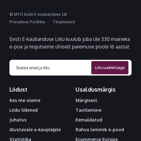
© MTÜ Eesti E-kaubanduse Liit
Privaatsus Poliitika
Tingimused
Eesti E-kaubanduse Liitu kuulub juba üle 530 maineka
e-poe ja tegutseme ühiselt paremuse poole 16 aastat
Liidust
Usaldusmärgis
Kes me oleme
Märgisest
Liidu liikmed
Taotlemine
Juhatus
Eemaldatud
Alustavale e-kauplejale
Rahva lemmik e-pood
Statistika
Ecommerce Europe