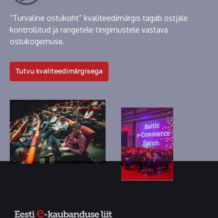
“Turvaline ostukoht” kvaliteedimärgis tagab ostjale
kontrollitud ja rangetele tingimustele vastava
ostukogemuse.
Tutvu kvaliteedimärgisega