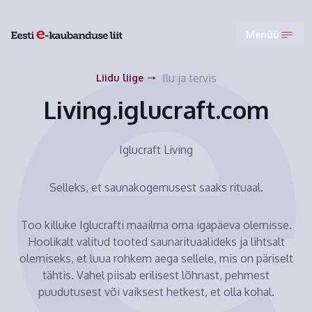
Menüü
Ilu ja tervis
Liidu liige
Living.iglucraft.com
Iglucraft Living
Selleks, et saunakogemusest saaks rituaal.
Too killuke Iglucrafti maailma oma igapäeva olemisse.
Hoolikalt valitud tooted saunarituaalideks ja lihtsalt
olemiseks, et luua rohkem aega sellele, mis on päriselt
tähtis. Vahel piisab erilisest lõhnast, pehmest
puudutusest või vaiksest hetkest, et olla kohal.