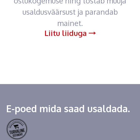
ostukogemuse ning tõstab müüja
usaldusväärsust ja parandab
mainet.
Liitu liiduga
E-poed mida saad usaldada.