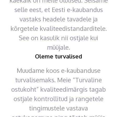
käekäik on meile olulised. Seisame
selle eest, et Eesti e-kaubandus
vastaks headele tavadele ja
kõrgetele kvaliteedistandarditele.
See on kasulik nii ostjale kui
müüjale.
Oleme turvalised
Muudame koos e-kaubanduse
turvalisemaks. Meie “Turvaline
ostukoht” kvaliteedimärgis tagab
ostjale kontrollitud ja rangetele
tingimustele vastava