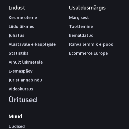
Liidust
Usaldusmärgis
Kes me oleme
Märgisest
Liidu liikmed
Taotlemine
Juhatus
Eemaldatud
Alustavale e-kauplejale
Rahva lemmik e-pood
Statistika
Ecommerce Europe
Ainult liikmetele
E-smaspäev
Jurist annab nõu
Videokursus
Üritused
Muud
Uudised