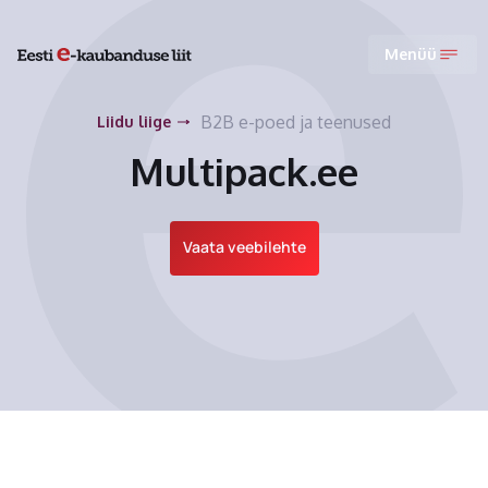
Menüü
B2B e-poed ja teenused
Liidu liige
Multipack.ee
Vaata veebilehte