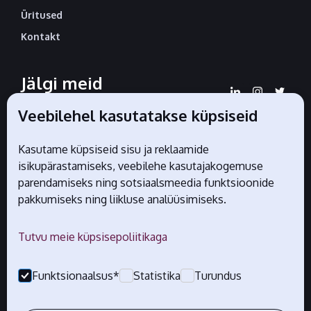
Üritused
Kontakt
Jälgi meid
sotsiaalmeedias
Veebilehel kasutatakse küpsiseid
Kasutame küpsiseid sisu ja reklaamide
isikupärastamiseks, veebilehe kasutajakogemuse
Liidu ametlikud partnerid
parendamiseks ning sotsiaalsmeedia funktsioonide
pakkumiseks ning liikluse analüüsimiseks.
Tutvu meie küpsisepoliitikaga
Funktsionaalsus*
Statistika
Turundus