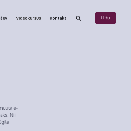
Liitu
päev
Videokursus
Kontakt
 muuta e-
ks. Nii
gile