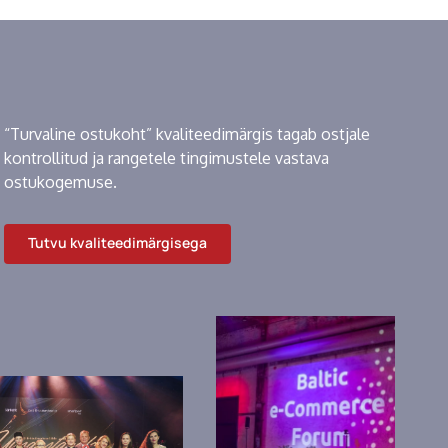
“Turvaline ostukoht” kvaliteedimärgis tagab ostjale
kontrollitud ja rangetele tingimustele vastava
ostukogemuse.
Tutvu kvaliteedimärgisega