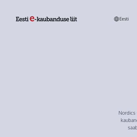
Eesti
Nordics 
kauban
saa