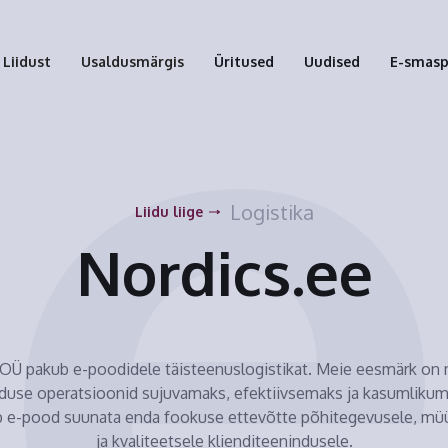
Liidust
Usaldusmärgis
Üritused
Uudised
E-smas
Logistika
Liidu liige
Nordics.ee
OÜ pakub e-poodidele täisteenuslogistikat. Meie eesmärk on
duse operatsioonid sujuvamaks, efektiivsemaks ja kasumlikuma
b e-pood suunata enda fookuse ettevõtte põhitegevusele, müü
ja kvaliteetsele klienditeenindusele.