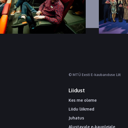
© MTÜ Eesti E-kaubanduse Liit
Liidust
Kes me oleme
Liidu liikmed
Juhatus
Alustavale e-kauplejale