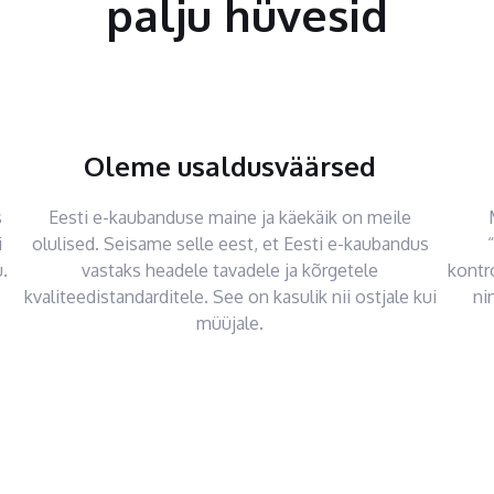
palju hüvesid
Oleme usaldusväärsed
s
Eesti e-kaubanduse maine ja käekäik on meile
i
olulised. Seisame selle eest, et Eesti e-kaubandus
.
vastaks headele tavadele ja kõrgetele
kontr
kvaliteedistandarditele. See on kasulik nii ostjale kui
ni
müüjale.