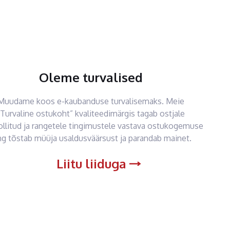
Oleme turvalised
Muudame koos e-kaubanduse turvalisemaks. Meie
“Turvaline ostukoht” kvaliteedimärgis tagab ostjale
ollitud ja rangetele tingimustele vastava ostukogemuse
ng tõstab müüja usaldusväärsust ja parandab mainet.
Liitu liiduga