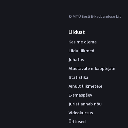
© MTÜ Eesti E-kaubanduse Liit
Liidust
Kes me oleme
Liidu liikmed
Juhatus
Alustavale e-kauplejale
Statistika
Ainult liikmetele
E-smaspäev
Jurist annab nõu
Videokursus
Üritused