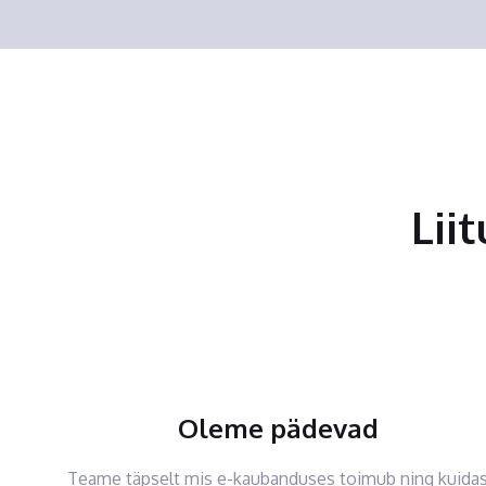
Lii
Oleme pädevad
Teame täpselt mis e-kaubanduses toimub ning kuida