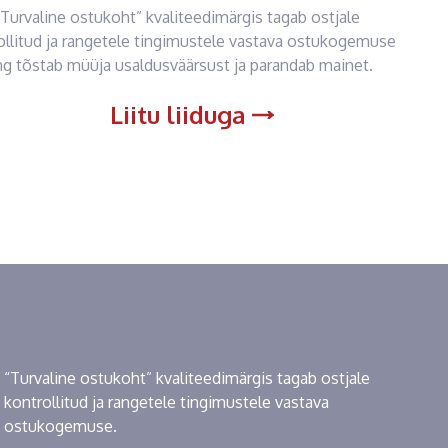
“Turvaline ostukoht” kvaliteedimärgis tagab ostjale
ollitud ja rangetele tingimustele vastava ostukogemuse
ng tõstab müüja usaldusväärsust ja parandab mainet.
Liitu liiduga
“Turvaline ostukoht” kvaliteedimärgis tagab ostjale
kontrollitud ja rangetele tingimustele vastava
ostukogemuse.