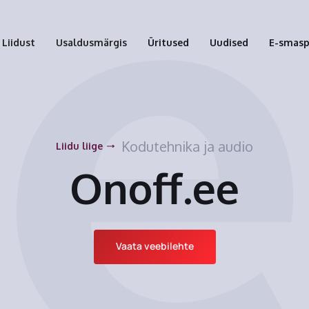
Liidust
Usaldusmärgis
Üritused
Uudised
E-smas
Kodutehnika ja audio
Liidu liige
Onoff.ee
Vaata veebilehte