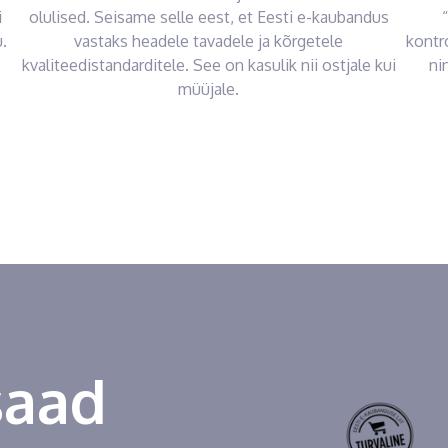
i
olulised. Seisame selle eest, et Eesti e-kaubandus
.
vastaks headele tavadele ja kõrgetele
kontr
kvaliteedistandarditele. See on kasulik nii ostjale kui
ni
müüjale.
saad