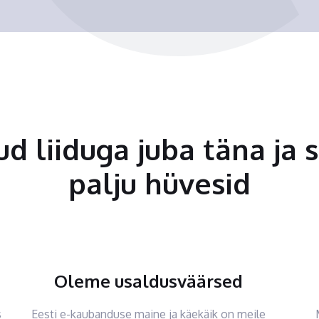
tud liiduga juba täna ja 
palju hüvesid
Oleme usaldusväärsed
s
Eesti e-kaubanduse maine ja käekäik on meile