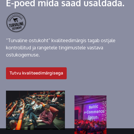
E-poed mida saad usaldada.
“Turvaline ostukoht” kvaliteedimärgis tagab ostjale
kontrollitud ja rangetele tingimustele vastava
ostukogemuse.
Tutvu kvaliteedimärgisega