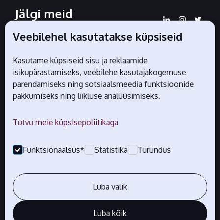
Jälgi meid
sotsiaalmeedias
Veebilehel kasutatakse küpsiseid
Kasutame küpsiseid sisu ja reklaamide
isikupärastamiseks, veebilehe kasutajakogemuse
Liidu ametlikud partnerid
parendamiseks ning sotsiaalsmeedia funktsioonide
pakkumiseks ning liikluse analüüsimiseks.
Tutvu meie küpsisepoliitikaga
Funktsionaalsus*
Statistika
Turundus
Luba valik
Luba kõik