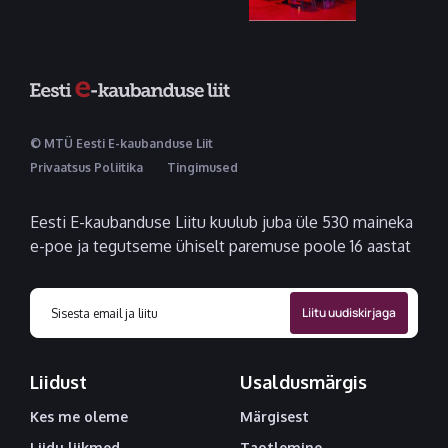
© MTÜ Eesti E-kaubanduse Liit
Privaatsus Poliitika
Tingimused
Eesti E-kaubanduse Liitu kuulub juba üle 530 maineka
e-poe ja tegutseme ühiselt paremuse poole 16 aastat
Liidust
Usaldusmärgis
Kes me oleme
Märgisest
Liidu liikmed
Taotlemine