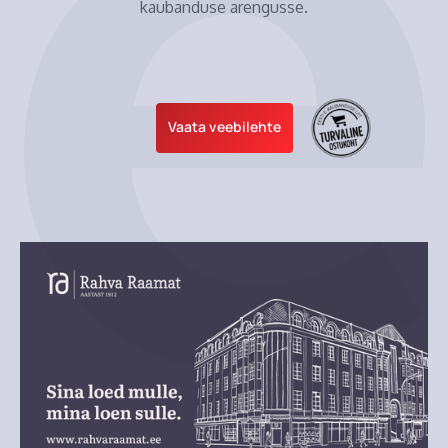
kaubanduse arengusse.
Vaata veebilehte