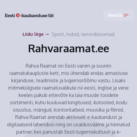
Menüü
Sport, hobid, lemmikloomad
Liidu liige
Rahvaraamat.ee
Rahva Raamat on Eesti vanim ja suurim
raamatukaupluste kett, mis ühendab endas armastuse
kirjanduse, teadmiste ja lugemisrõõmu vastu. Lisaks
mitmekülgsele raamatuvalikule nii eesti, inglise ja vene
keeles pakub ettevõte ka laia muude toodete
sortimenti, kuhu kuuluvad kingitused, ilutooted, kodu
sisustus, mängud, kontoritarbed, muusika ja filmid.
Rahva Raamat arendab aktiivselt e-kaubandust ja
digitaalseid lahendusi ning on usaldusväärne ja hinnatud
partner, kes panustab Eesti lugemiskultuuri ja e-