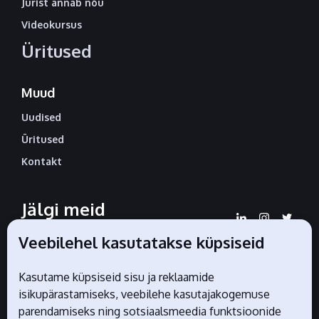
Jurist annab nõu
Videokursus
Üritused
Muud
Uudised
Üritused
Kontakt
Jälgi meid
sotsiaalmeedias
Veebilehel kasutatakse küpsiseid
Kasutame küpsiseid sisu ja reklaamide
isikupärastamiseks, veebilehe kasutajakogemuse
Liidu ametlikud partnerid
parendamiseks ning sotsiaalsmeedia funktsioonide