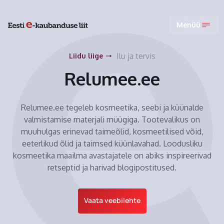
Menüü
Ilu ja tervis
Liidu liige
Relumee.ee
Relumee.ee tegeleb kosmeetika, seebi ja küünalde
valmistamise materjali müügiga. Tootevalikus on
muuhulgas erinevad taimeõlid, kosmeetilised võid,
eeterlikud õlid ja taimsed küünlavahad. Loodusliku
kosmeetika maailma avastajatele on abiks inspireerivad
retseptid ja harivad blogipostitused.
Vaata veebilehte