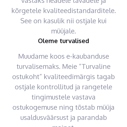
vastaks headele tavadele ja
kõrgetele kvaliteedistandarditele.
See on kasulik nii ostjale kui
müüjale.
Oleme turvalised
Muudame koos e-kaubanduse
turvalisemaks. Meie “Turvaline
ostukoht” kvaliteedimärgis tagab
ostjale kontrollitud ja rangetele
tingimustele vastava
ostukogemuse ning tõstab müüja
usaldusväärsust ja parandab