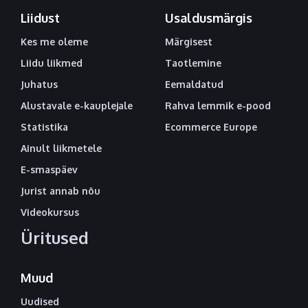
Liidust
Usaldusmärgis
Kes me oleme
Märgisest
Liidu liikmed
Taotlemine
Juhatus
Eemaldatud
Alustavale e-kauplejale
Rahva lemmik e-pood
Statistika
Ecommerce Europe
Ainult liikmetele
E-smaspäev
Jurist annab nõu
Videokursus
Üritused
Muud
Uudised