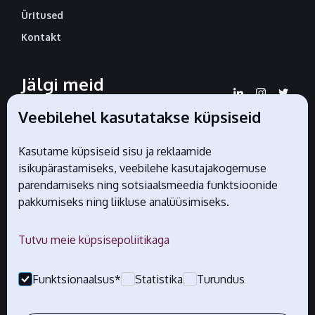
Üritused
Kontakt
Jälgi meid
sotsiaalmeedias
Veebilehel kasutatakse küpsiseid
Kasutame küpsiseid sisu ja reklaamide
isikupärastamiseks, veebilehe kasutajakogemuse
Liidu ametlikud partnerid
parendamiseks ning sotsiaalsmeedia funktsioonide
pakkumiseks ning liikluse analüüsimiseks.
Tutvu meie küpsisepoliitikaga
Funktsionaalsus*
Statistika
Turundus