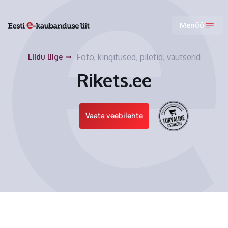
Menüü
Foto, kingitused, piletid, vautserid
Liidu liige
Rikets.ee
Vaata veebilehte