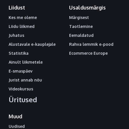
Liidust
Usaldusmärgis
Kes me oleme
Märgisest
Liidu liikmed
Taotlemine
Juhatus
Eemaldatud
Alustavale e-kauplejale
Rahva lemmik e-pood
Statistika
Ecommerce Europe
Ainult liikmetele
E-smaspäev
Jurist annab nõu
Videokursus
Üritused
Muud
Uudised