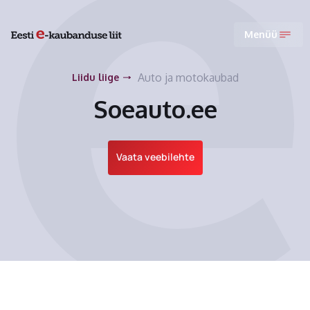
Menüü
Auto ja motokaubad
Liidu liige
Soeauto.ee
Vaata veebilehte