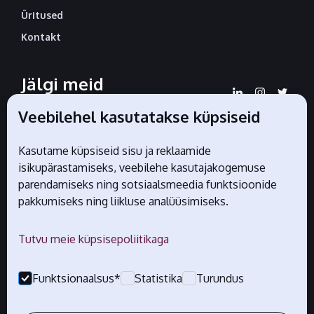
Üritused
Kontakt
Jälgi meid
sotsiaalmeedias
Veebilehel kasutatakse küpsiseid
Kasutame küpsiseid sisu ja reklaamide
isikupärastamiseks, veebilehe kasutajakogemuse
Liidu ametlikud partnerid
parendamiseks ning sotsiaalsmeedia funktsioonide
pakkumiseks ning liikluse analüüsimiseks.
Tutvu meie küpsisepoliitikaga
Funktsionaalsus*
Statistika
Turundus