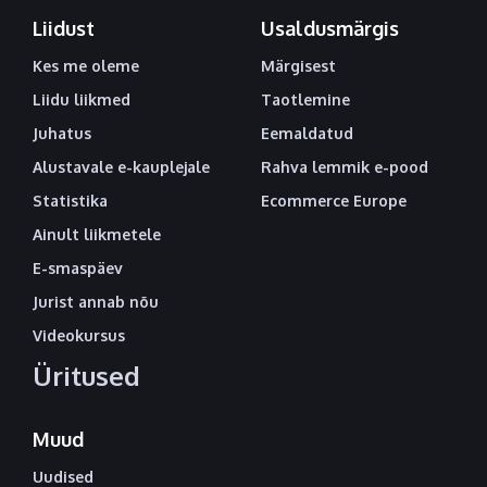
Liidust
Usaldusmärgis
Kes me oleme
Märgisest
Liidu liikmed
Taotlemine
Juhatus
Eemaldatud
Alustavale e-kauplejale
Rahva lemmik e-pood
Statistika
Ecommerce Europe
Ainult liikmetele
E-smaspäev
Jurist annab nõu
Videokursus
Üritused
Muud
Uudised