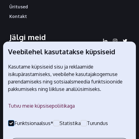
Üritused
Kontakt
Jälgi meid
sotsiaalmeedias
Veebilehel kasutatakse küpsiseid
Kasutame küpsiseid sisu ja reklaamide
isikupärastamiseks, veebilehe kasutajakogemuse
Liidu ametlikud partnerid
parendamiseks ning sotsiaalsmeedia funktsioonide
pakkumiseks ning liikluse analüüsimiseks.
Tutvu meie küpsisepoliitikaga
Funktsionaalsus*
Statistika
Turundus