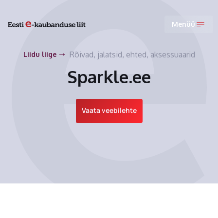
Menüü
Rõivad, jalatsid, ehted, aksessuaarid
Liidu liige
Sparkle.ee
Vaata veebilehte