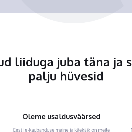
tud liiduga juba täna ja 
palju hüvesid
Oleme usaldusväärsed
s
Eesti e-kaubanduse maine ja käekäik on meile