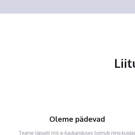
Lii
Oleme pädevad
Teame täpselt mis e-kaubanduses toimub ning kuida