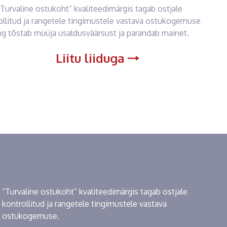
“Turvaline ostukoht” kvaliteedimärgis tagab ostjale
ollitud ja rangetele tingimustele vastava ostukogemuse
ng tõstab müüja usaldusväärsust ja parandab mainet.
Liitu liiduga
“Turvaline ostukoht” kvaliteedimärgis tagab ostjale
kontrollitud ja rangetele tingimustele vastava
ostukogemuse.