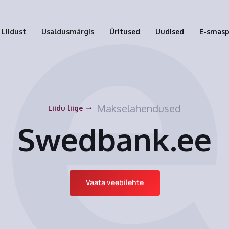
Liidust
Usaldusmärgis
Üritused
Uudised
E-smas
Makselahendused
Liidu liige
Swedbank.ee
Vaata veebilehte