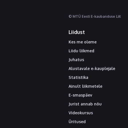
© MTÜ Eesti E-kaubanduse Liit
Liidust
Kes me oleme
Liidu liikmed
Juhatus
Alustavale e-kauplejale
Statistika
Ainult liikmetele
E-smaspäev
Jurist annab nõu
Videokursus
Üritused