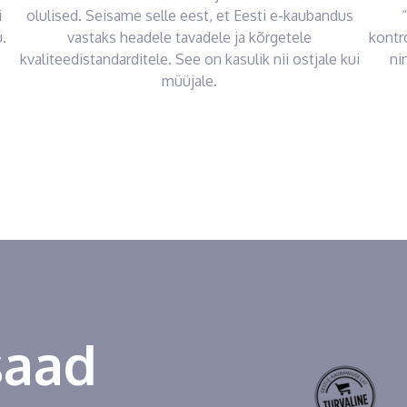
i
olulised. Seisame selle eest, et Eesti e-kaubandus
.
vastaks headele tavadele ja kõrgetele
kontr
kvaliteedistandarditele. See on kasulik nii ostjale kui
ni
müüjale.
saad