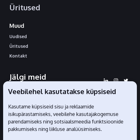
Üritused
Muud
Uudised
Üritused
Kontakt
Jälgi meid
sotsiaalmeedias
Veebilehel kasutatakse küpsiseid
Kasutame küpsiseid sisu ja reklaamide
isikupärastamiseks, veebilehe kasutajakogemuse
Liidu ametlikud partnerid
parendamiseks ning sotsiaalsmeedia funktsioonide
pakkumiseks ning liikluse analüüsimiseks.