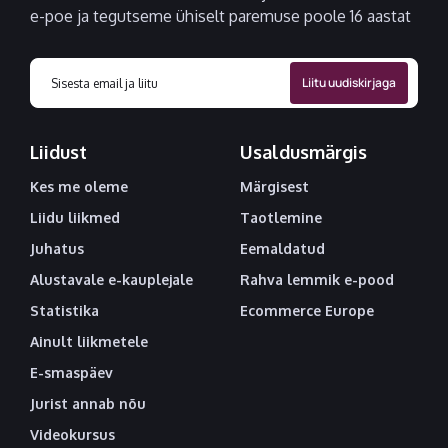
e-poe ja tegutseme ühiselt paremuse poole 16 aastat
Liidust
Usaldusmärgis
Kes me oleme
Märgisest
Liidu liikmed
Taotlemine
Juhatus
Eemaldatud
Alustavale e-kauplejale
Rahva lemmik e-pood
Statistika
Ecommerce Europe
Ainult liikmetele
E-smaspäev
Jurist annab nõu
Videokursus